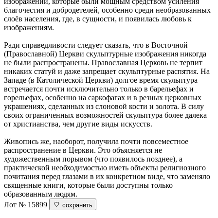
изображений, которые были мощным средством усиления
благочестия и добродетелей, особенно среди необразованных
слоёв населения, где, в сущности, и появилась любовь к
изображениям.
Ради справедливости следует сказать, что в Восточной
(Православной) Церкви скульптурные изображения никогда
не были распространены. Православная Церковь не терпит
никаких статуй и даже запрещает скульптурные распятия. На
Западе (в Католической Церкви) долгое время скульптура
встречается почти исключительно только в барельефах и
горельефах, особенно на саркофагах и в резных церковных
украшениях, сделанных из слоновой кости и золота. В силу
своих ограниченных возможностей скульптура более далека
от христианства, чем другие виды искусств.
Живопись же, наоборот, получила почти повсеместное
распространение в Церкви. Это объясняется не
художественным порывом (что появилось позднее), а
практической необходимостью иметь объекты религиозного
почитания перед глазами в их конкретном виде, что заменяло
священные книги, которые были доступны только
образованным людям.
Лот № 15899
сохранить