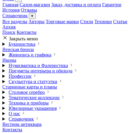
Главная
Салон-магазин
Заказ, доставка и оплата
Гарантии
История
Отзывы
Справочник
▾
Все разделы
Авторы
Торговые марки
Стили
Техники
Статьи
Архив
Поиск
Контакты
Закрыть меню
Букинистика
Венская бронза
Живопись и графика
Иконы
Нумизматика и Фалеристика
Предметы интерьера и обихода
Профессии
Скульптура и статуэтки
Старинные карты и планы
Столовое серебро
Тематические коллекции
Техника и приборы
Ювелирные украшения
О нас
Справочник
Вестник антиквара
Контакты