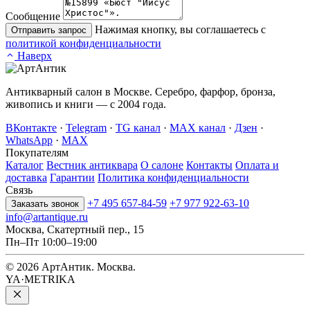
Сообщение
Нажимая кнопку, вы соглашаетесь с
Отправить запрос
политикой конфиденциальности
Наверх
Антикварный салон в Москве. Серебро, фарфор, бронза,
живопись и книги — с 2004 года.
ВКонтакте
·
Telegram
·
TG канал
·
MAX канал
·
Дзен
·
WhatsApp
·
MAX
Покупателям
Каталог
Вестник антиквара
О салоне
Контакты
Оплата и
доставка
Гарантии
Политика конфиденциальности
Связь
+7 495 657-84-59
+7 977 922-63-10
Заказать звонок
info@artantique.ru
Москва, Скатертный пер., 15
Пн–Пт 10:00–19:00
© 2026 АртАнтик. Москва.
YA·METRIKA