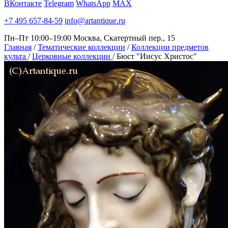
ВКонтакте
Telegram
WhatsApp
MAX
+7 495 657-84-59
info@artantique.ru
Пн–Пт 10:00–19:00
Москва, Скатертный пер., 15
Главная
/
Тематические коллекции
/
Коллекции предметов
культа
/
Церковные коллекции
/
Бюст "Иисус Христос"