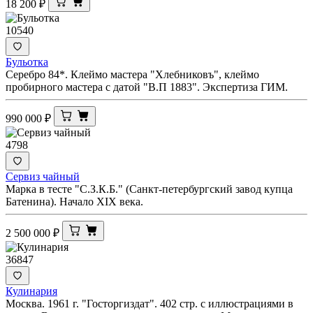
18 200
₽
10540
Бульотка
Серебро 84*. Клеймо мастера "Хлебниковъ", клеймо
пробирного мастера с датой "В.П 1883". Экспертиза ГИМ.
990 000
₽
4798
Сервиз чайный
Марка в тесте "С.З.К.Б." (Санкт-петербургский завод купца
Батенина). Начало XIX века.
2 500 000
₽
36847
Кулинария
Москва. 1961 г. "Госторгиздат". 402 стр. с иллюстрациями в