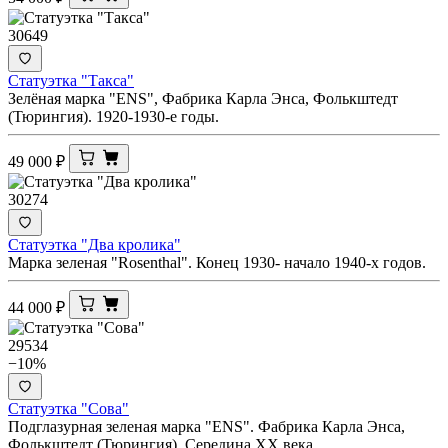
30649
Статуэтка "Такса"
Зелёная марка "ENS", Фабрика Карла Энса, Фолькштедт
(Тюрингия). 1920-1930-е годы.
49 000
₽
30274
Статуэтка "Два кролика"
Марка зеленая "Rosenthal". Конец 1930- начало 1940-х годов.
44 000
₽
29534
−10%
Статуэтка "Сова"
Подглазурная зеленая марка "ENS". Фабрика Карла Энса,
Фолькштедт (Тюрингия). Середина XX века.