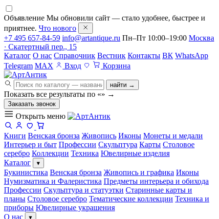
Объявление
Мы обновили сайт — стало удобнее, быстрее и
приятнее.
Что нового
+7 495 657-84-59
info@artantique.ru
Пн–Пт 10:00–19:00
Москва
· Скатертный пер., 15
Каталог
О нас
Справочник
Вестник
Контакты
ВК
WhatsApp
Telegram
MAX
Вход
Корзина
найти →
Показать все результаты по «
»
→
Заказать звонок
Открыть меню
Книги
Венская бронза
Живопись
Иконы
Монеты и медали
Интерьер и быт
Профессии
Скульптура
Карты
Столовое
серебро
Коллекции
Техника
Ювелирные изделия
Каталог
▾
Букинистика
Венская бронза
Живопись и графика
Иконы
Нумизматика и Фалеристика
Предметы интерьера и обихода
Профессии
Скульптура и статуэтки
Старинные карты и
планы
Столовое серебро
Тематические коллекции
Техника и
приборы
Ювелирные украшения
О нас
▾