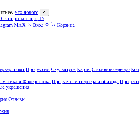
ятнее.
Что нового
 Скатертный пер., 15
legram
MAX
Вход
Корзина
ерьер и быт
Профессии
Скульптура
Карты
Столовое серебро
Кол
зматика и Фалеристика
Предметы интерьера и обихода
Професс
ые украшения
рия
Отзывы
рхив