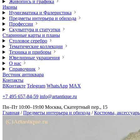
Живопись и графика
Иконы
Нумизматика и Фалеристика
Предметы интерьера и обихода
Профессии
Скульптура и статуэтки
Старинные карты и планы
Столовое серебро
Тематические коллекции
Техника и приборы
Ювелирные украшения
О нас
Справочник
Вестник антиквара
Контакты
ВКонтакте
Telegram
WhatsApp
MAX
+7 495 657-84-59
info@artantique.ru
Пн–Пт 10:00–19:00
Москва, Скатертный пер., 15
Главная
/
Предметы интерьера и обихода
/
Костюмы, аксессуары