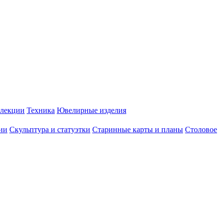
лекции
Техника
Ювелирные изделия
ии
Скульптура и статуэтки
Старинные карты и планы
Столовое