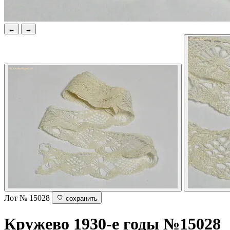
←
→
Лот № 15028
сохранить
Кружево
1930-е годы
№15028