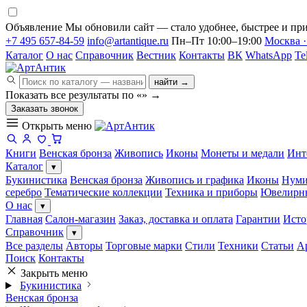
Объявление
Мы обновили сайт — стало удобнее, быстрее и при
+7 495 657-84-59
info@artantique.ru
Пн–Пт 10:00–19:00
Москва ·
Каталог
О нас
Справочник
Вестник
Контакты
ВК
WhatsApp
Te
найти →
Показать все результаты по «
»
→
Заказать звонок
Открыть меню
Книги
Венская бронза
Живопись
Иконы
Монеты и медали
Инт
Каталог
▾
Букинистика
Венская бронза
Живопись и графика
Иконы
Нуми
серебро
Тематические коллекции
Техника и приборы
Ювелирн
О нас
▾
Главная
Салон-магазин
Заказ, доставка и оплата
Гарантии
Исто
Справочник
▾
Все разделы
Авторы
Торговые марки
Стили
Техники
Статьи
А
Поиск
Контакты
Закрыть меню
Букинистика
Венская бронза