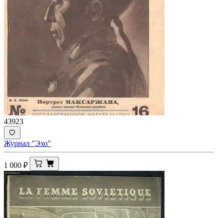
43923
Журнал "Эхо"
1 000
₽