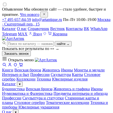
Объявление
Мы обновили сайт — стало удобнее, быстрее и
приятнее.
Что нового
+7 495 657-84-59
info@artantique.ru
Пн–Пт 10:00–19:00
Москва
· Скатертный пер., 15
Каталог
О нас
Справочник
Вестник
Контакты
ВК
WhatsApp
Telegram
MAX
Вход
Корзина
найти →
Показать все результаты по «
»
→
Заказать звонок
Открыть меню
Книги
Венская бронза
Живопись
Иконы
Монеты и медали
Интерьер и быт
Профессии
Скульптура
Карты
Столовое
серебро
Коллекции
Техника
Ювелирные изделия
Каталог
▾
Букинистика
Венская бронза
Живопись и графика
Иконы
Нумизматика и Фалеристика
Предметы интерьера и обихода
Профессии
Скульптура и статуэтки
Старинные карты и
планы
Столовое серебро
Тематические коллекции
Техника и
приборы
Ювелирные украшения
О нас
▾