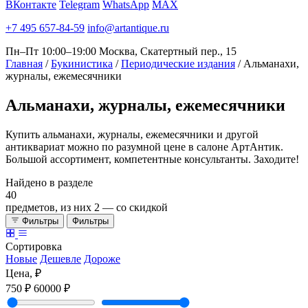
ВКонтакте
Telegram
WhatsApp
MAX
+7 495 657-84-59
info@artantique.ru
Пн–Пт 10:00–19:00
Москва, Скатертный пер., 15
Главная
/
Букинистика
/
Периодические издания
/
Альманахи,
журналы, ежемесячники
Альманахи,
журналы, ежемесячники
Купить альманахи, журналы, ежемесячники и другой
антиквариат можно по разумной цене в салоне АртАнтик.
Большой ассортимент, компетентные консультанты. Заходите!
Найдено в разделе
40
предметов, из них
2
— со скидкой
Фильтры
Фильтры
Сортировка
Новые
Дешевле
Дороже
Цена, ₽
750 ₽
60000 ₽