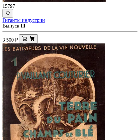
15797
Гиганты индустрии
Выпуск III
3 500
₽