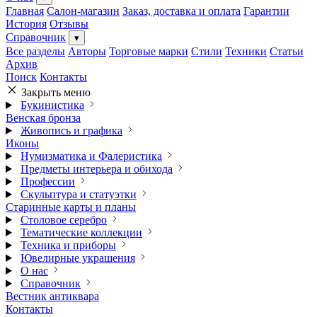
Главная
Салон-магазин
Заказ, доставка и оплата
Гарантии
История
Отзывы
Справочник
▾
Все разделы
Авторы
Торговые марки
Стили
Техники
Статьи
Архив
Поиск
Контакты
Закрыть меню
Букинистика
Венская бронза
Живопись и графика
Иконы
Нумизматика и Фалеристика
Предметы интерьера и обихода
Профессии
Скульптура и статуэтки
Старинные карты и планы
Столовое серебро
Тематические коллекции
Техника и приборы
Ювелирные украшения
О нас
Справочник
Вестник антиквара
Контакты