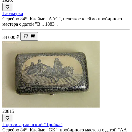
29207
Табакерка
Серебро 84*. Клеймо "ААС", нечеткое клеймо пробирного
мастера с датой "В... 1883".
84 000
₽
20815
Портсигар женский "Тройка"
Серебро 84*. Клеймо "GК", пробирного мастера с датой "АА