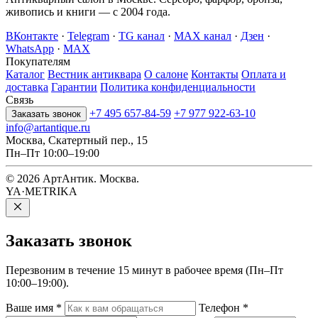
живопись и книги — с 2004 года.
ВКонтакте
·
Telegram
·
TG канал
·
MAX канал
·
Дзен
·
WhatsApp
·
MAX
Покупателям
Каталог
Вестник антиквара
О салоне
Контакты
Оплата и
доставка
Гарантии
Политика конфиденциальности
Связь
+7 495 657-84-59
+7 977 922-63-10
Заказать звонок
info@artantique.ru
Москва, Скатертный пер., 15
Пн–Пт 10:00–19:00
© 2026 АртАнтик. Москва.
YA·METRIKA
Заказать
звонок
Перезвоним в течение 15 минут в рабочее время (Пн–Пт
10:00–19:00).
Ваше имя
*
Телефон
*