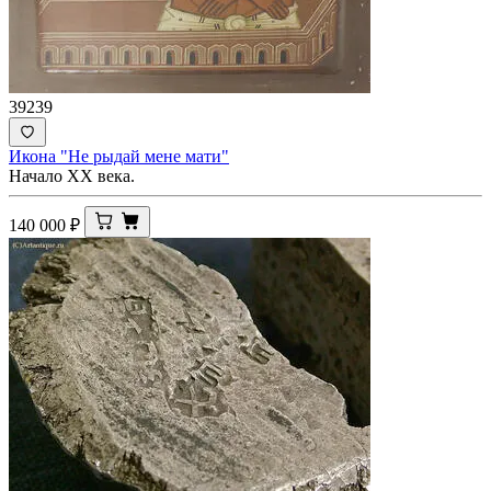
39239
Икона "Не рыдай мене мати"
Начало ХХ века.
140 000
₽