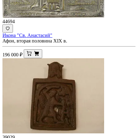
44694
Икона "Св. Анастасий"
Афон, вторая половина ХIХ в.
196 000
₽
39029