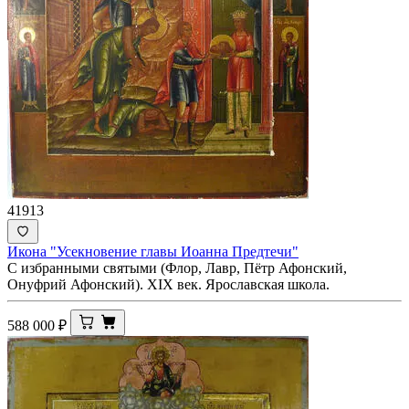
41913
Икона "Усекновение главы Иоанна Предтечи"
С избранными святыми (Флор, Лавр, Пётр Афонский,
Онуфрий Афонский). XIX век. Ярославская школа.
588 000
₽