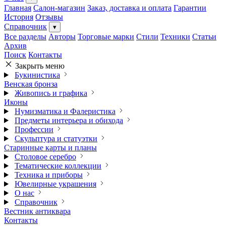
Главная
Салон-магазин
Заказ, доставка и оплата
Гарантии
История
Отзывы
Справочник
▾
Все разделы
Авторы
Торговые марки
Стили
Техники
Статьи
Архив
Поиск
Контакты
Закрыть меню
Букинистика
Венская бронза
Живопись и графика
Иконы
Нумизматика и Фалеристика
Предметы интерьера и обихода
Профессии
Скульптура и статуэтки
Старинные карты и планы
Столовое серебро
Тематические коллекции
Техника и приборы
Ювелирные украшения
О нас
Справочник
Вестник антиквара
Контакты