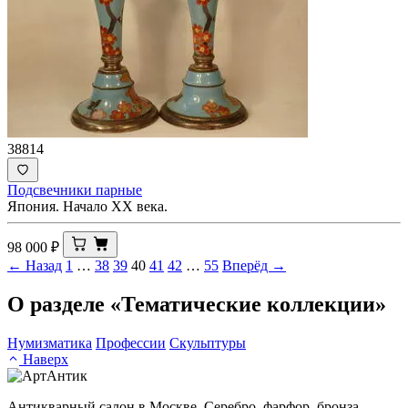
38814
Подсвечники парные
Япония. Начало ХХ века.
98 000
₽
← Назад
1
…
38
39
40
41
42
…
55
Вперёд →
О разделе «Тематические коллекции»
Нумизматика
Профессии
Скульптуры
Наверх
Антикварный салон в Москве. Серебро, фарфор, бронза,