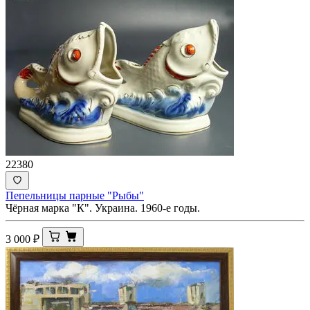
22380
Пепельницы парные "Рыбы"
Чёрная марка "К". Украина. 1960-е годы.
3 000
₽