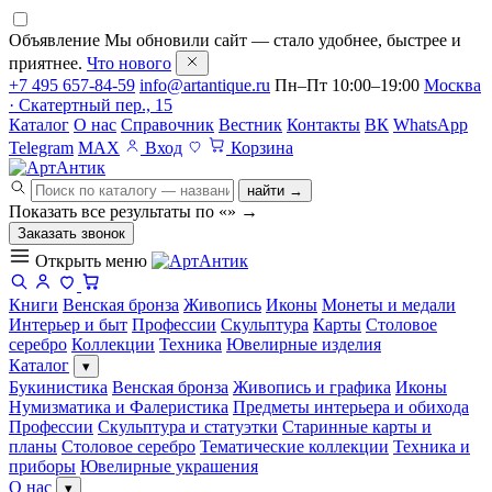
Объявление
Мы обновили сайт — стало удобнее, быстрее и
приятнее.
Что нового
+7 495 657-84-59
info@artantique.ru
Пн–Пт 10:00–19:00
Москва
· Скатертный пер., 15
Каталог
О нас
Справочник
Вестник
Контакты
ВК
WhatsApp
Telegram
MAX
Вход
Корзина
найти →
Показать все результаты по «
»
→
Заказать звонок
Открыть меню
Книги
Венская бронза
Живопись
Иконы
Монеты и медали
Интерьер и быт
Профессии
Скульптура
Карты
Столовое
серебро
Коллекции
Техника
Ювелирные изделия
Каталог
▾
Букинистика
Венская бронза
Живопись и графика
Иконы
Нумизматика и Фалеристика
Предметы интерьера и обихода
Профессии
Скульптура и статуэтки
Старинные карты и
планы
Столовое серебро
Тематические коллекции
Техника и
приборы
Ювелирные украшения
О нас
▾