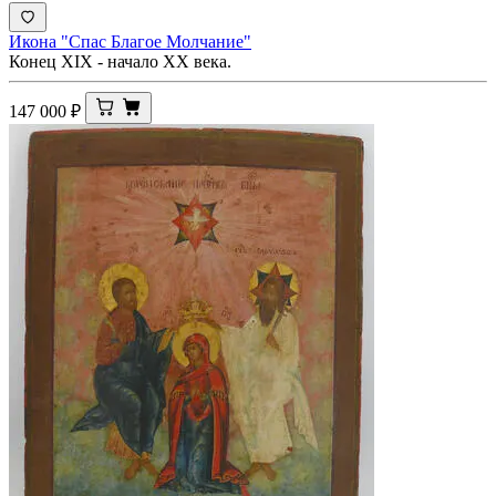
Икона "Спас Благое Молчание"
Конец XIХ - начало XX века.
147 000
₽