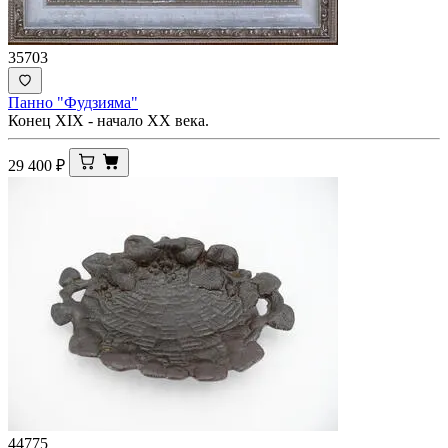
35703
Панно "Фудзияма"
Конец XIX - начало ХХ века.
29 400
₽
44775