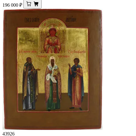
196 000
₽
43926