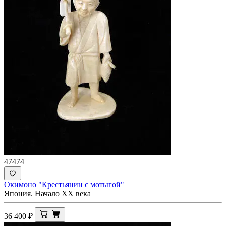
47474
Окимоно "Крестьянин с мотыгой"
Япония. Начало XX века
36 400
₽