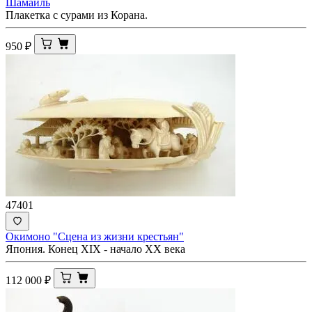
Шамаиль
Плакетка с сурами из Корана.
950
₽
47401
Окимоно "Сцена из жизни крестьян"
Япония. Конец XIX - начало ХХ века
112 000
₽