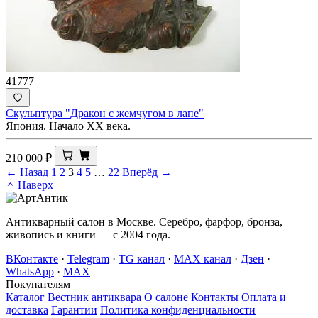
41777
Скульптура "Дракон с жемчугом в лапе"
Япония. Начало ХХ века.
210 000
₽
← Назад
1
2
3
4
5
…
22
Вперёд →
Наверх
Антикварный салон в Москве. Серебро, фарфор, бронза,
живопись и книги — с 2004 года.
ВКонтакте
·
Telegram
·
TG канал
·
MAX канал
·
Дзен
·
WhatsApp
·
MAX
Покупателям
Каталог
Вестник антиквара
О салоне
Контакты
Оплата и
доставка
Гарантии
Политика конфиденциальности