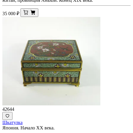
Китай, провинция Аньхой. Конец XIX века.
35 000
₽
42644
Шкатулка
Япония. Начало ХХ века.