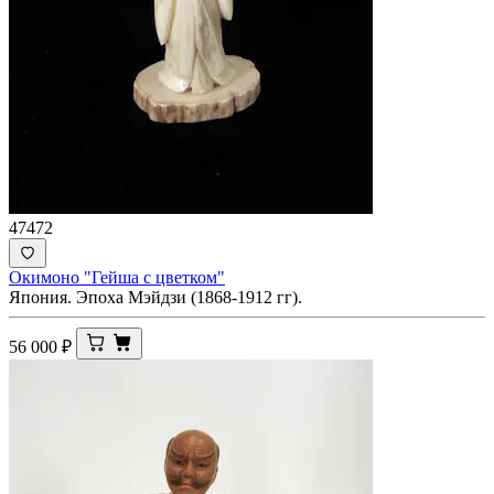
47472
Окимоно "Гейша с цветком"
Япония. Эпоха Мэйдзи (1868-1912 гг).
56 000
₽