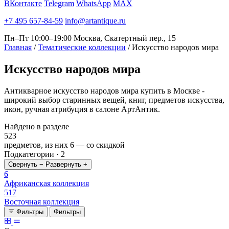
ВКонтакте
Telegram
WhatsApp
MAX
+7 495 657-84-59
info@artantique.ru
Пн–Пт 10:00–19:00
Москва, Скатертный пер., 15
Главная
/
Тематические коллекции
/
Искусство народов мира
Искусство
народов мира
Антикварное искусство народов мира купить в Москве -
широкий выбор старинных вещей, книг, предметов искусства,
икон, ручная атрибуция в салоне АртАнтик.
Найдено в разделе
523
предметов, из них
6
— со скидкой
Подкатегории · 2
Свернуть −
Развернуть +
6
Африканская коллекция
517
Восточная коллекция
Фильтры
Фильтры