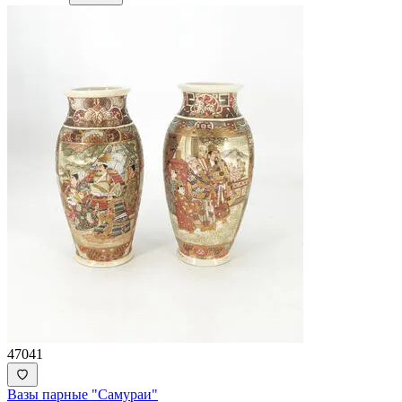
47041
Вазы парные "Самураи"