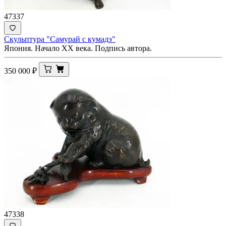
47337
Скульптура "Самурай с кумадэ"
Япония. Начало ХХ века. Подпись автора.
350 000
₽
47338