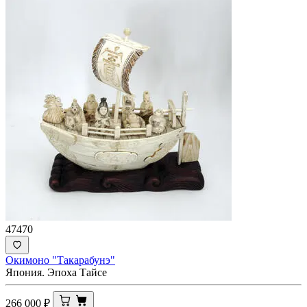
47470
Окимоно "Такарабунэ"
Япония. Эпоха Тайсе
266 000
₽