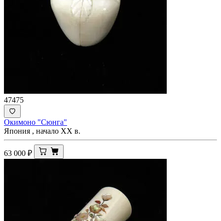
47475
Окимоно "Сюнга"
Япония , начало ХХ в.
63 000
₽