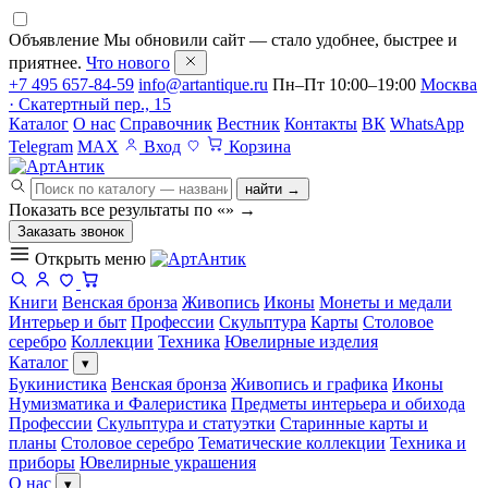
Объявление
Мы обновили сайт — стало удобнее, быстрее и
приятнее.
Что нового
+7 495 657-84-59
info@artantique.ru
Пн–Пт 10:00–19:00
Москва
· Скатертный пер., 15
Каталог
О нас
Справочник
Вестник
Контакты
ВК
WhatsApp
Telegram
MAX
Вход
Корзина
найти →
Показать все результаты по «
»
→
Заказать звонок
Открыть меню
Книги
Венская бронза
Живопись
Иконы
Монеты и медали
Интерьер и быт
Профессии
Скульптура
Карты
Столовое
серебро
Коллекции
Техника
Ювелирные изделия
Каталог
▾
Букинистика
Венская бронза
Живопись и графика
Иконы
Нумизматика и Фалеристика
Предметы интерьера и обихода
Профессии
Скульптура и статуэтки
Старинные карты и
планы
Столовое серебро
Тематические коллекции
Техника и
приборы
Ювелирные украшения
О нас
▾