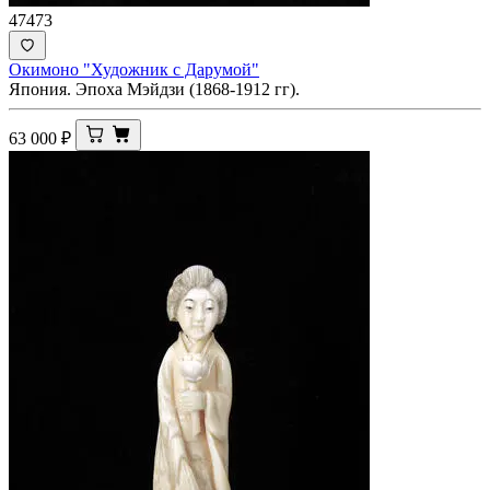
47473
Окимоно "Художник с Дарумой"
Япония. Эпоха Мэйдзи (1868-1912 гг).
63 000
₽