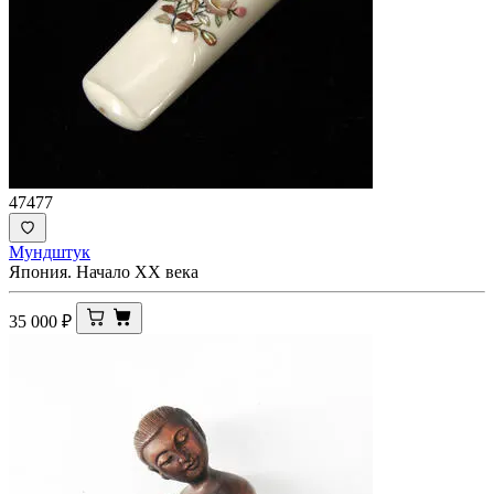
47477
Мундштук
Япония. Начало XX века
35 000
₽