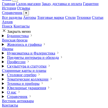
Главная
Салон-магазин
Заказ, доставка и оплата
Гарантии
История
Отзывы
Справочник
▾
Все разделы
Авторы
Торговые марки
Стили
Техники
Статьи
Архив
Поиск
Контакты
Закрыть меню
Букинистика
Венская бронза
Живопись и графика
Иконы
Нумизматика и Фалеристика
Предметы интерьера и обихода
Профессии
Скульптура и статуэтки
Старинные карты и планы
Столовое серебро
Тематические коллекции
Техника и приборы
Ювелирные украшения
О нас
Справочник
Вестник антиквара
Контакты