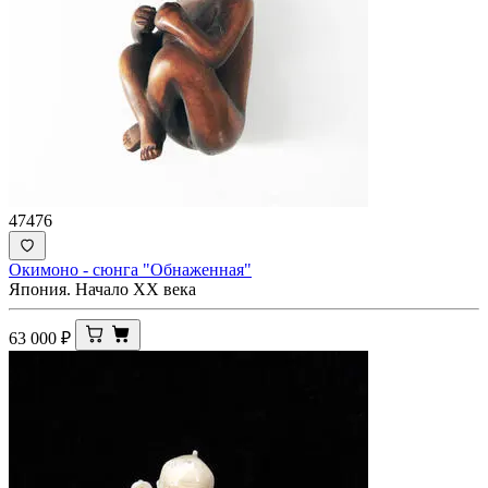
47476
Окимоно - сюнга "Обнаженная"
Япония. Начало XX века
63 000
₽