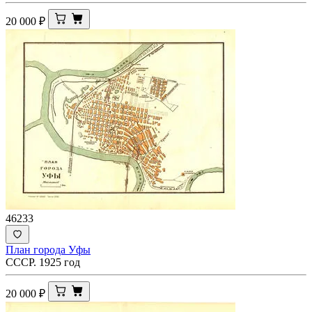
20 000
₽
46233
План города Уфы
СССР. 1925 год
20 000
₽