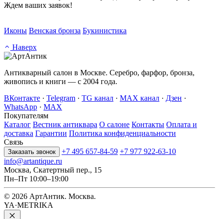
Ждем ваших заявок!
Иконы
Венская бронза
Букинистика
Наверх
Антикварный салон в Москве. Серебро, фарфор, бронза,
живопись и книги — с 2004 года.
ВКонтакте
·
Telegram
·
TG канал
·
MAX канал
·
Дзен
·
WhatsApp
·
MAX
Покупателям
Каталог
Вестник антиквара
О салоне
Контакты
Оплата и
доставка
Гарантии
Политика конфиденциальности
Связь
+7 495 657-84-59
+7 977 922-63-10
Заказать звонок
info@artantique.ru
Москва, Скатертный пер., 15
Пн–Пт 10:00–19:00
© 2026 АртАнтик. Москва.
YA·METRIKA