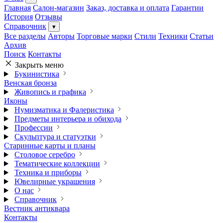
Главная
Салон-магазин
Заказ, доставка и оплата
Гарантии
История
Отзывы
Справочник
▾
Все разделы
Авторы
Торговые марки
Стили
Техники
Статьи
Архив
Поиск
Контакты
Закрыть меню
Букинистика
Венская бронза
Живопись и графика
Иконы
Нумизматика и Фалеристика
Предметы интерьера и обихода
Профессии
Скульптура и статуэтки
Старинные карты и планы
Столовое серебро
Тематические коллекции
Техника и приборы
Ювелирные украшения
О нас
Справочник
Вестник антиквара
Контакты