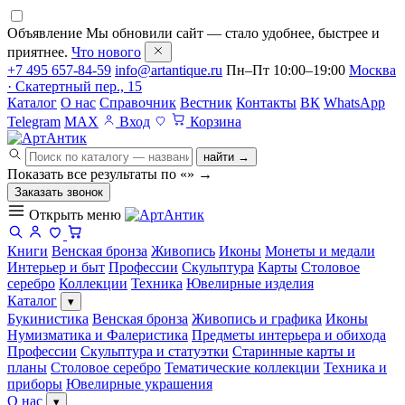
Объявление
Мы обновили сайт — стало удобнее, быстрее и
приятнее.
Что нового
+7 495 657-84-59
info@artantique.ru
Пн–Пт 10:00–19:00
Москва
· Скатертный пер., 15
Каталог
О нас
Справочник
Вестник
Контакты
ВК
WhatsApp
Telegram
MAX
Вход
Корзина
найти →
Показать все результаты по «
»
→
Заказать звонок
Открыть меню
Книги
Венская бронза
Живопись
Иконы
Монеты и медали
Интерьер и быт
Профессии
Скульптура
Карты
Столовое
серебро
Коллекции
Техника
Ювелирные изделия
Каталог
▾
Букинистика
Венская бронза
Живопись и графика
Иконы
Нумизматика и Фалеристика
Предметы интерьера и обихода
Профессии
Скульптура и статуэтки
Старинные карты и
планы
Столовое серебро
Тематические коллекции
Техника и
приборы
Ювелирные украшения
О нас
▾