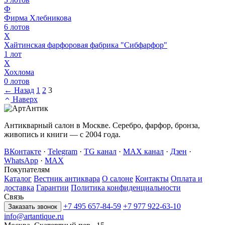
Ф
Фирма Хлебникова
6
лотов
Х
Хайтинская фарфоровая фабрика "Сибфарфор"
1
лот
Х
Хохлома
0
лотов
← Назад
1
2
3
Наверх
Антикварный салон в Москве. Серебро, фарфор, бронза,
живопись и книги — с 2004 года.
ВКонтакте
·
Telegram
·
TG канал
·
MAX канал
·
Дзен
·
WhatsApp
·
MAX
Покупателям
Каталог
Вестник антиквара
О салоне
Контакты
Оплата и
доставка
Гарантии
Политика конфиденциальности
Связь
+7 495 657-84-59
+7 977 922-63-10
Заказать звонок
info@artantique.ru