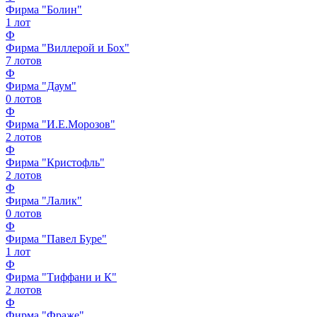
Фирма "Болин"
1
лот
Ф
Фирма "Виллерой и Бох"
7
лотов
Ф
Фирма "Даум"
0
лотов
Ф
Фирма "И.Е.Морозов"
2
лотов
Ф
Фирма "Кристофль"
2
лотов
Ф
Фирма "Лалик"
0
лотов
Ф
Фирма "Павел Буре"
1
лот
Ф
Фирма "Тиффани и К"
2
лотов
Ф
Фирма "Фраже"