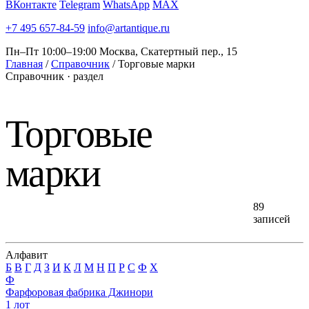
ВКонтакте
Telegram
WhatsApp
MAX
+7 495 657-84-59
info@artantique.ru
Пн–Пт 10:00–19:00
Москва, Скатертный пер., 15
Главная
/
Справочник
/
Торговые марки
Справочник · раздел
Торговые
марки
89
записей
Алфавит
Б
В
Г
Д
З
И
К
Л
М
Н
П
Р
С
Ф
Х
Ф
Фарфоровая фабрика Джинори
1
лот