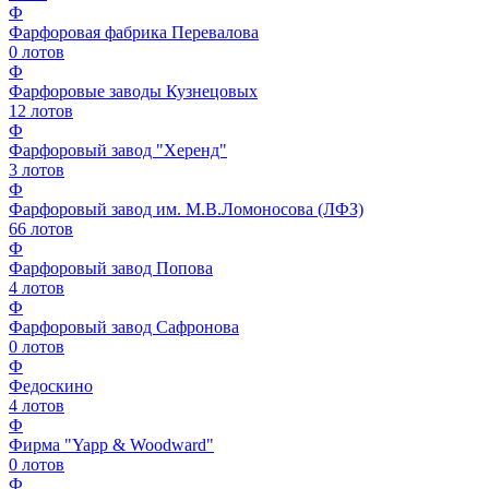
Ф
Фарфоровая фабрика Перевалова
0
лотов
Ф
Фарфоровые заводы Кузнецовых
12
лотов
Ф
Фарфоровый завод "Херенд"
3
лотов
Ф
Фарфоровый завод им. М.В.Ломоносова (ЛФЗ)
66
лотов
Ф
Фарфоровый завод Попова
4
лотов
Ф
Фарфоровый завод Сафронова
0
лотов
Ф
Федоскино
4
лотов
Ф
Фирма "Yapp & Woodward"
0
лотов
Ф