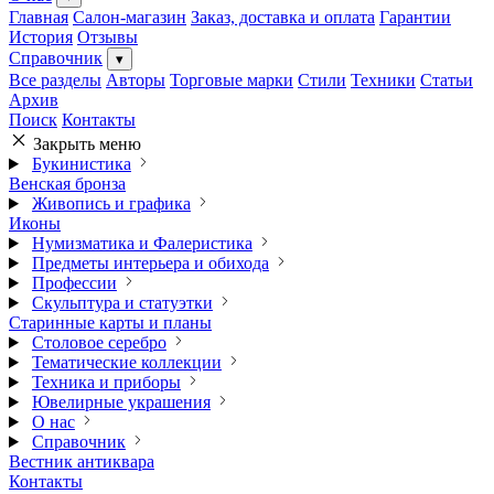
Главная
Салон-магазин
Заказ, доставка и оплата
Гарантии
История
Отзывы
Справочник
▾
Все разделы
Авторы
Торговые марки
Стили
Техники
Статьи
Архив
Поиск
Контакты
Закрыть меню
Букинистика
Венская бронза
Живопись и графика
Иконы
Нумизматика и Фалеристика
Предметы интерьера и обихода
Профессии
Скульптура и статуэтки
Старинные карты и планы
Столовое серебро
Тематические коллекции
Техника и приборы
Ювелирные украшения
О нас
Справочник
Вестник антиквара
Контакты