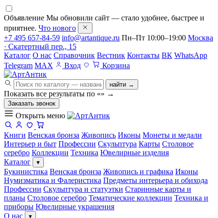
Объявление
Мы обновили сайт — стало удобнее, быстрее и
приятнее.
Что нового
+7 495 657-84-59
info@artantique.ru
Пн–Пт 10:00–19:00
Москва
· Скатертный пер., 15
Каталог
О нас
Справочник
Вестник
Контакты
ВК
WhatsApp
Telegram
MAX
Вход
Корзина
найти →
Показать все результаты по «
»
→
Заказать звонок
Открыть меню
Книги
Венская бронза
Живопись
Иконы
Монеты и медали
Интерьер и быт
Профессии
Скульптура
Карты
Столовое
серебро
Коллекции
Техника
Ювелирные изделия
Каталог
▾
Букинистика
Венская бронза
Живопись и графика
Иконы
Нумизматика и Фалеристика
Предметы интерьера и обихода
Профессии
Скульптура и статуэтки
Старинные карты и
планы
Столовое серебро
Тематические коллекции
Техника и
приборы
Ювелирные украшения
О нас
▾