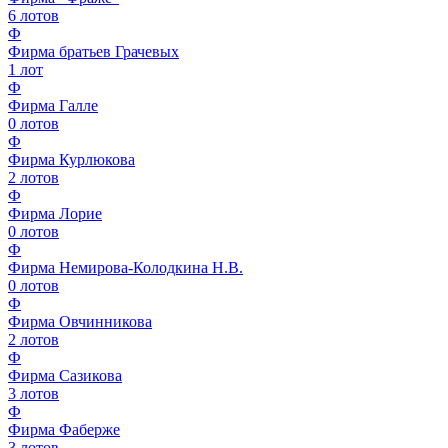
6
лотов
Ф
Фирма братьев Грачевых
1
лот
Ф
Фирма Галле
0
лотов
Ф
Фирма Курлюкова
2
лотов
Ф
Фирма Лорие
0
лотов
Ф
Фирма Немирова-Колодкина Н.В.
0
лотов
Ф
Фирма Овчинникова
2
лотов
Ф
Фирма Сазикова
3
лотов
Ф
Фирма Фаберже
3
лотов