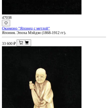
47038
Окимоно "Японец с метлой"
Япония. Эпоха Мэйдзи (1868-1912 гг).
33 600
₽