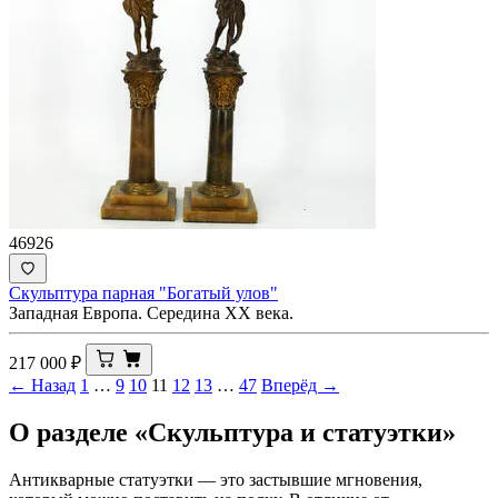
46926
Скульптура парная "Богатый улов"
Западная Европа. Середина XX века.
217 000
₽
← Назад
1
…
9
10
11
12
13
…
47
Вперёд →
О разделе «Скульптура и статуэтки»
Антикварные статуэтки — это застывшие мгновения,