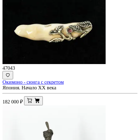
47043
Окимоно - сюнга с секретом
Япония. Начало XX века
182 000
₽