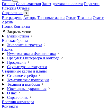
Главная
Салон-магазин
Заказ, доставка и оплата
Гарантии
История
Отзывы
Справочник
▾
Все разделы
Авторы
Торговые марки
Стили
Техники
Статьи
Архив
Поиск
Контакты
Закрыть меню
Букинистика
Венская бронза
Живопись и графика
Иконы
Нумизматика и Фалеристика
Предметы интерьера и обихода
Профессии
Скульптура и статуэтки
Старинные карты и планы
Столовое серебро
Тематические коллекции
Техника и приборы
Ювелирные украшения
О нас
Справочник
Вестник антиквара
Контакты