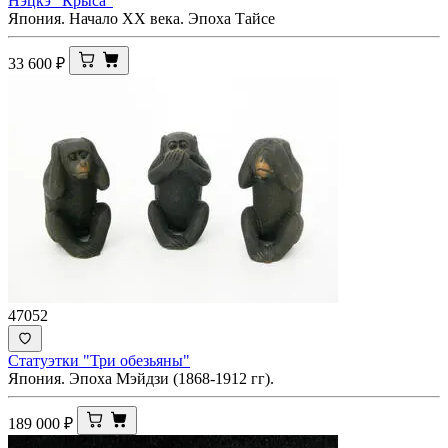
Нэцкэ "Крыса"
Япония. Начало XX века. Эпоха Тайсе
33 600
₽
47052
Статуэтки "Три обезьяны"
Япония. Эпоха Мэйдзи (1868-1912 гг).
189 000
₽