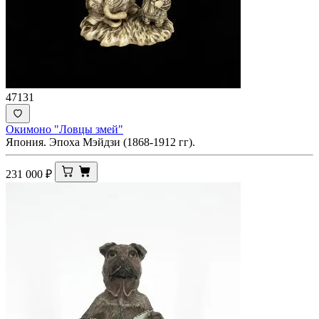
47131
Окимоно "Ловцы змей"
Япония. Эпоха Мэйдзи (1868-1912 гг).
231 000
₽