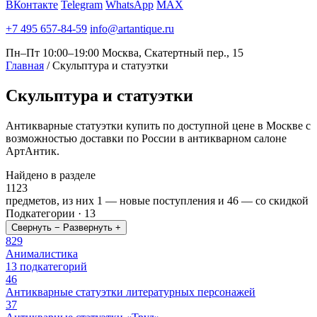
ВКонтакте
Telegram
WhatsApp
MAX
+7 495 657-84-59
info@artantique.ru
Пн–Пт 10:00–19:00
Москва, Скатертный пер., 15
Главная
/
Скульптура и статуэтки
Скульптура
и статуэтки
Антикварные статуэтки купить по доступной цене в Москве с
возможностью доставки по России в антикварном салоне
АртАнтик.
Найдено в разделе
1123
предметов, из них
1
— новые поступления и
46
— со скидкой
Подкатегории · 13
Свернуть −
Развернуть +
829
Анималистика
13 подкатегорий
46
Антикварные статуэтки литературных персонажей
37