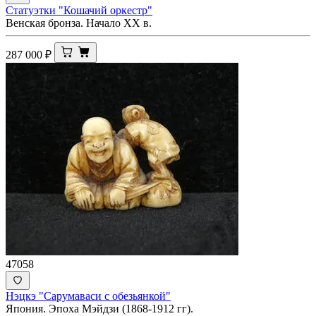
Статуэтки "Кошачий оркестр"
Венская бронза. Начало ХХ в.
287 000
₽
47058
Нэцкэ "Сарумаваси с обезьянкой"
Япония. Эпоха Мэйдзи (1868-1912 гг).