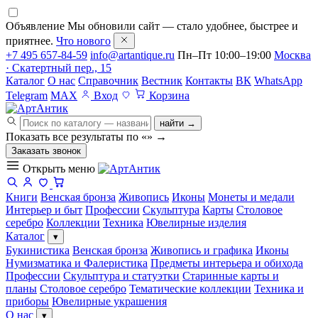
Объявление
Мы обновили сайт — стало удобнее, быстрее и
приятнее.
Что нового
+7 495 657-84-59
info@artantique.ru
Пн–Пт 10:00–19:00
Москва
· Скатертный пер., 15
Каталог
О нас
Справочник
Вестник
Контакты
ВК
WhatsApp
Telegram
MAX
Вход
Корзина
найти →
Показать все результаты по «
»
→
Заказать звонок
Открыть меню
Книги
Венская бронза
Живопись
Иконы
Монеты и медали
Интерьер и быт
Профессии
Скульптура
Карты
Столовое
серебро
Коллекции
Техника
Ювелирные изделия
Каталог
▾
Букинистика
Венская бронза
Живопись и графика
Иконы
Нумизматика и Фалеристика
Предметы интерьера и обихода
Профессии
Скульптура и статуэтки
Старинные карты и
планы
Столовое серебро
Тематические коллекции
Техника и
приборы
Ювелирные украшения
О нас
▾