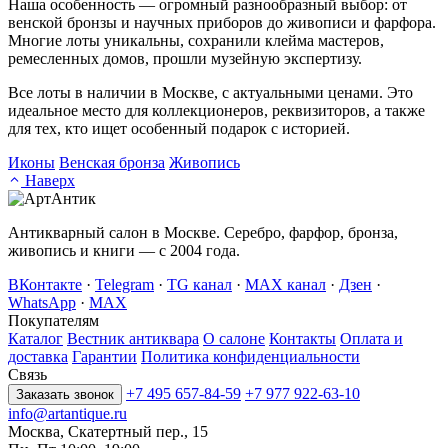
Наша особенность — огромный разнообразный выбор: от
венской бронзы и научных приборов до живописи и фарфора.
Многие лоты уникальны, сохранили клейма мастеров,
ремесленных домов, прошли музейную экспертизу.
Все лоты в наличии в Москве, с актуальными ценами. Это
идеальное место для коллекционеров, реквизиторов, а также
для тех, кто ищет особенный подарок с историей.
Иконы
Венская бронза
Живопись
Наверх
Антикварный салон в Москве. Серебро, фарфор, бронза,
живопись и книги — с 2004 года.
ВКонтакте
·
Telegram
·
TG канал
·
MAX канал
·
Дзен
·
WhatsApp
·
MAX
Покупателям
Каталог
Вестник антиквара
О салоне
Контакты
Оплата и
доставка
Гарантии
Политика конфиденциальности
Связь
+7 495 657-84-59
+7 977 922-63-10
Заказать звонок
info@artantique.ru
Москва, Скатертный пер., 15