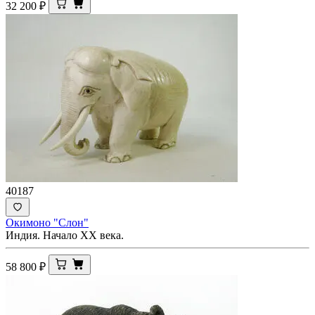
32 200
₽
40187
Окимоно "Слон"
Индия. Начало ХХ века.
58 800
₽