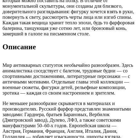
который можно поставить на полку. В отличие от
монументальной скульптуры, они созданы для близкого,
доверительного разглядывания: фигурку хочется взять в руки,
повернуть к свету, рассмотреть черты лица или изгиб спины.
Каждая такая вещица хранит тепло эпохи, будь то фарфоровая
балерина, танцующая уже сотню лет, или бронзовый конь,
замерший в галопе на письменном столе.
Описание
Мир антикварных статуэток необычайно разнообразен. Здесь
анималистика соседствует с балетом, трудовые будни — со
спортивными достижениями, литературные персонажи — с
античными мотивами. Отдельные главы этой коллекции —
военные сюжеты, фигурки детей, рельефные композиции,
эротика — каждая со своим настроением и зрителем.
Не меньшее разнообразие скрывается в материалах и
производителях. Русский фарфор представлен знаменитыми
заводами: Гарднера, братьев Барановых, Вербилок
(Дмитровский завод), Дулево, ЛФЗ, а также советскими
мануфактурами 50–60-х годов. Европейская школа —
Австрия, Германия, Франция, Англия, Италия, Дания,
Голландия — добавляет изысканности, широты взгляда.