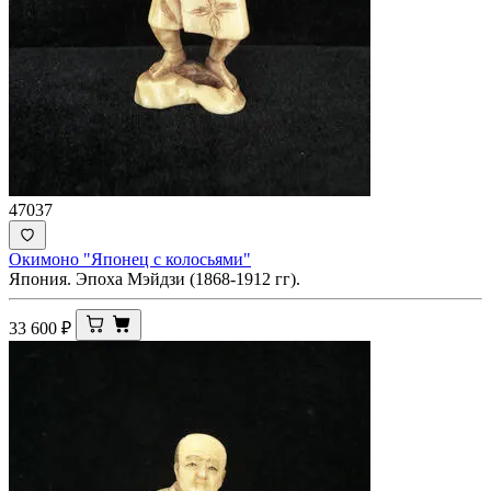
47037
Окимоно "Японец с колосьями"
Япония. Эпоха Мэйдзи (1868-1912 гг).
33 600
₽