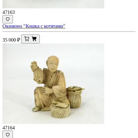
47163
Окимоно "Кошка с котятами"
35 000
₽
47164