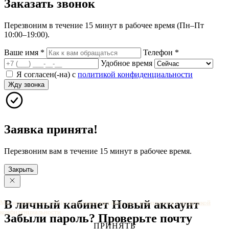
Заказать
звонок
Перезвоним в течение 15 минут в рабочее время (Пн–Пт
10:00–19:00).
Ваше имя
*
Телефон
*
Удобное время
Я согласен(-на) с
политикой конфиденциальности
Жду звонка
Заявка принята!
Перезвоним вам в течение 15 минут в рабочее время.
Закрыть
В личный
кабинет
Новый
аккаунт
Мы используем cookie. Оставаясь на сайте, вы соглашаетесь с
политикой
конфиденциальности
.
Забыли
пароль?
Проверьте
почту
ПРИНЯТЬ