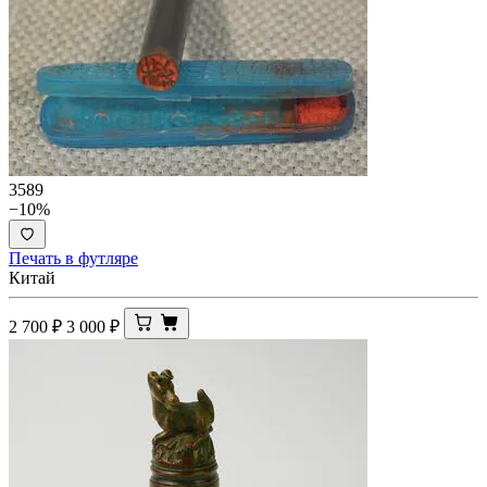
3589
−10%
Печать в футляре
Китай
2 700
₽
3 000
₽