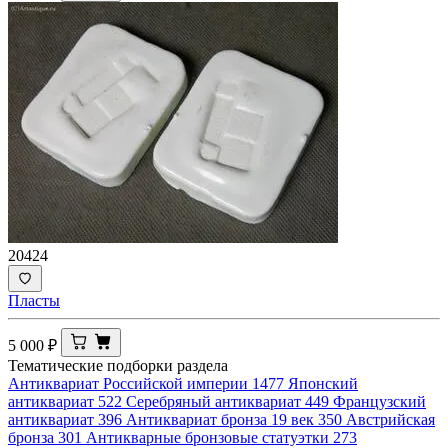
20424
Пласты
5 000
₽
Тематические подборки раздела
Антиквариат Российской империи
1477
Японский
антиквариат
522
Серебряный антиквариат
449
Французский
антиквариат
396
Антиквариат бронза 19 век
350
Австрийская
бронза
301
Антикварные бронзовые статуэтки
273