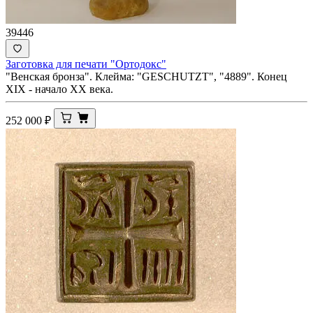
39446
Заготовка для печати "Ортодокс"
"Венская бронза". Клейма: "GESCHUTZT", "4889". Конец
XIX - начало ХХ века.
252 000
₽