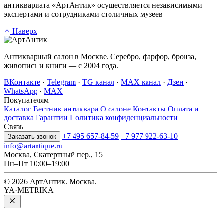
антиквариата «АртАнтик» осуществляется независимыми
экспертами и сотрудниками столичных музеев
Наверх
Антикварный салон в Москве. Серебро, фарфор, бронза,
живопись и книги — с 2004 года.
ВКонтакте
·
Telegram
·
TG канал
·
MAX канал
·
Дзен
·
WhatsApp
·
MAX
Покупателям
Каталог
Вестник антиквара
О салоне
Контакты
Оплата и
доставка
Гарантии
Политика конфиденциальности
Связь
+7 495 657-84-59
+7 977 922-63-10
Заказать звонок
info@artantique.ru
Москва, Скатертный пер., 15
Пн–Пт 10:00–19:00
© 2026 АртАнтик. Москва.
YA·METRIKA