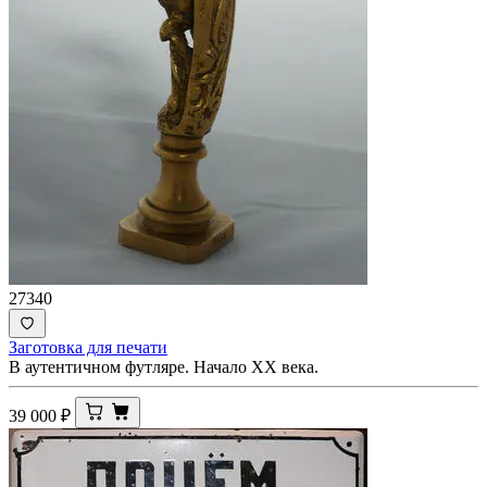
27340
Заготовка для печати
В аутентичном футляре. Начало ХХ века.
39 000
₽