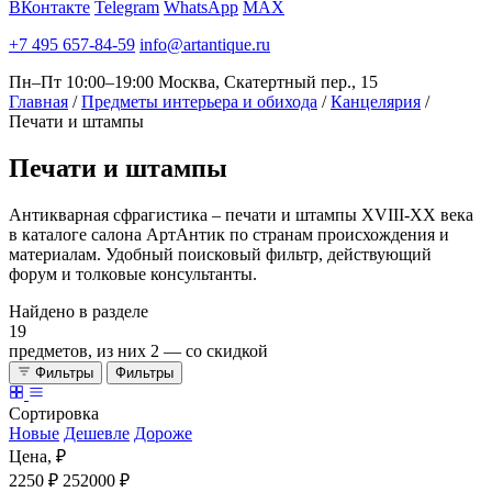
ВКонтакте
Telegram
WhatsApp
MAX
+7 495 657-84-59
info@artantique.ru
Пн–Пт 10:00–19:00
Москва, Скатертный пер., 15
Главная
/
Предметы интерьера и обихода
/
Канцелярия
/
Печати и штампы
Печати
и штампы
Антикварная сфрагистика – печати и штампы XVIII-XX века
в каталоге салона АртАнтик по странам происхождения и
материалам. Удобный поисковый фильтр, действующий
форум и толковые консультанты.
Найдено в разделе
19
предметов, из них
2
— со скидкой
Фильтры
Фильтры
Сортировка
Новые
Дешевле
Дороже
Цена, ₽
2250 ₽
252000 ₽