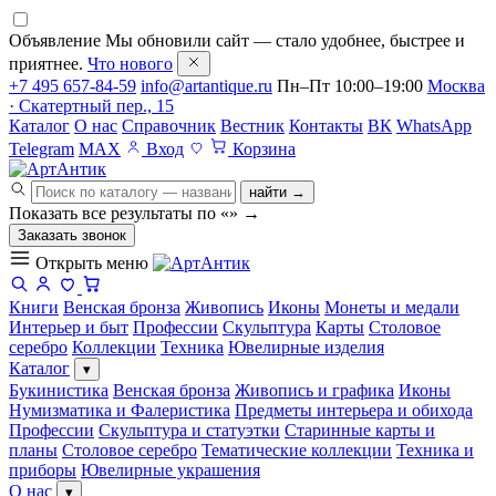
Объявление
Мы обновили сайт — стало удобнее, быстрее и
приятнее.
Что нового
+7 495 657-84-59
info@artantique.ru
Пн–Пт 10:00–19:00
Москва
· Скатертный пер., 15
Каталог
О нас
Справочник
Вестник
Контакты
ВК
WhatsApp
Telegram
MAX
Вход
Корзина
найти →
Показать все результаты по «
»
→
Заказать звонок
Открыть меню
Книги
Венская бронза
Живопись
Иконы
Монеты и медали
Интерьер и быт
Профессии
Скульптура
Карты
Столовое
серебро
Коллекции
Техника
Ювелирные изделия
Каталог
▾
Букинистика
Венская бронза
Живопись и графика
Иконы
Нумизматика и Фалеристика
Предметы интерьера и обихода
Профессии
Скульптура и статуэтки
Старинные карты и
планы
Столовое серебро
Тематические коллекции
Техника и
приборы
Ювелирные украшения
О нас
▾