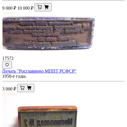
9 000
₽
10 000
₽
17572
Печать "Росглаввино МППТ РСФСР"
1950-е годы.
3 000
₽