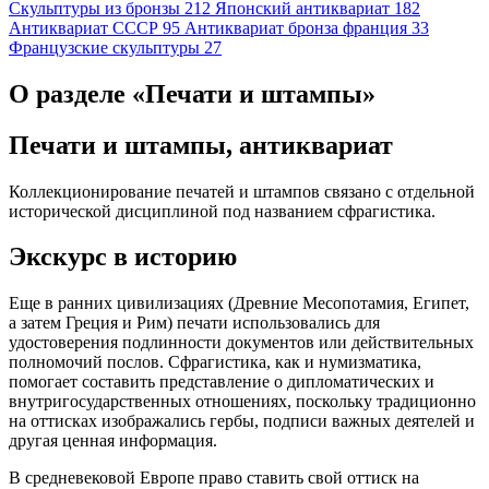
Скульптуры из бронзы
212
Японский антиквариат
182
Антиквариат СССР
95
Антиквариат бронза франция
33
Французские скульптуры
27
О разделе «Печати и штампы»
Печати и штампы, антиквариат
Коллекционирование печатей и штампов связано с отдельной
исторической дисциплиной под названием сфрагистика.
Экскурс в историю
Еще в ранних цивилизациях (Древние Месопотамия, Египет,
а затем Греция и Рим) печати использовались для
удостоверения подлинности документов или действительных
полномочий послов. Сфрагистика, как и нумизматика,
помогает составить представление о дипломатических и
внутригосударственных отношениях, поскольку традиционно
на оттисках изображались гербы, подписи важных деятелей и
другая ценная информация.
В средневековой Европе право ставить свой оттиск на