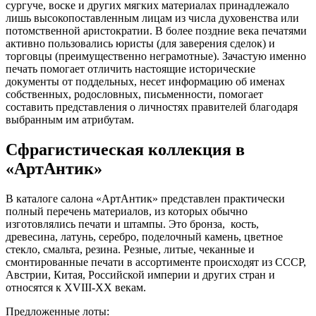
сургуче, воске и других мягких материалах принадлежало
лишь высокопоставленным лицам из числа духовенства или
потомственной аристократии. В более поздние века печатями
активно пользовались юристы (для заверения сделок) и
торговцы (преимущественно неграмотные). Зачастую именно
печать помогает отличить настоящие исторические
документы от поддельных, несет информацию об именах
собственных, родословных, письменности, помогает
составить представления о личностях правителей благодаря
выбранным им атрибутам.
Сфрагистическая коллекция в
«АртАнтик»
В каталоге салона «АртАнтик» представлен практически
полный перечень материалов, из которых обычно
изготовлялись печати и штампы. Это бронза, кость,
древесина, латунь, серебро, поделочный камень, цветное
стекло, смальта, резина. Резные, литые, чеканные и
смонтированные печати в ассортименте происходят из СССР,
Австрии, Китая, Российской империи и других стран и
относятся к XVIII-XX векам.
Предложенные лоты: