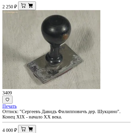
2 250
₽
3409
Печать
Оттиск: "Сергеевъ Давидъ Филипповичъ дер. Шукцино".
Конец XIX - начало ХХ века.
4 000
₽