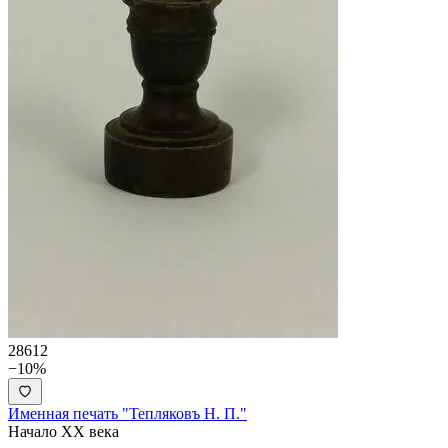
28612
−10%
Именная печать "Тепляковъ Н. П."
Начало ХХ века