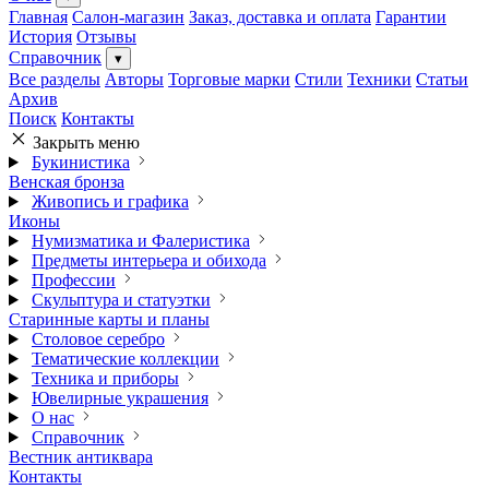
Главная
Салон-магазин
Заказ, доставка и оплата
Гарантии
История
Отзывы
Справочник
▾
Все разделы
Авторы
Торговые марки
Стили
Техники
Статьи
Архив
Поиск
Контакты
Закрыть меню
Букинистика
Венская бронза
Живопись и графика
Иконы
Нумизматика и Фалеристика
Предметы интерьера и обихода
Профессии
Скульптура и статуэтки
Старинные карты и планы
Столовое серебро
Тематические коллекции
Техника и приборы
Ювелирные украшения
О нас
Справочник
Вестник антиквара
Контакты