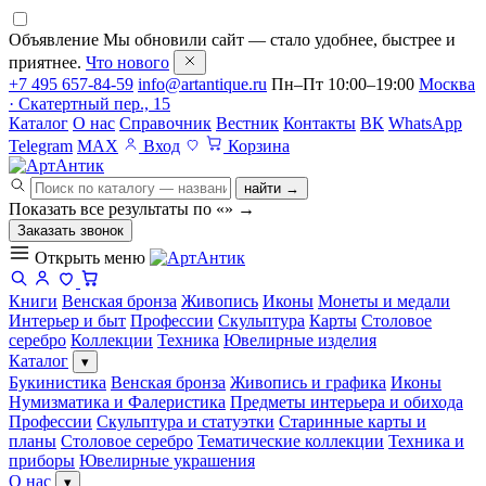
Объявление
Мы обновили сайт — стало удобнее, быстрее и
приятнее.
Что нового
+7 495 657-84-59
info@artantique.ru
Пн–Пт 10:00–19:00
Москва
· Скатертный пер., 15
Каталог
О нас
Справочник
Вестник
Контакты
ВК
WhatsApp
Telegram
MAX
Вход
Корзина
найти →
Показать все результаты по «
»
→
Заказать звонок
Открыть меню
Книги
Венская бронза
Живопись
Иконы
Монеты и медали
Интерьер и быт
Профессии
Скульптура
Карты
Столовое
серебро
Коллекции
Техника
Ювелирные изделия
Каталог
▾
Букинистика
Венская бронза
Живопись и графика
Иконы
Нумизматика и Фалеристика
Предметы интерьера и обихода
Профессии
Скульптура и статуэтки
Старинные карты и
планы
Столовое серебро
Тематические коллекции
Техника и
приборы
Ювелирные украшения
О нас
▾