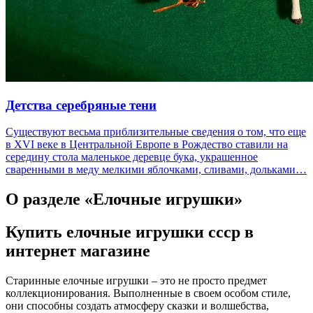
Детства серебряные тени
Существуют весьма приблизительные сведения о том, что еще
в XVI веке в Центральной Европе в Рождество ставили на
середину стола маленькое деревце бука, украшенное
сваренными в меду мелкими яблочками, сливами, дольками…
О разделе «Елочные игрушки»
Купить елочные игрушки ссср в
интернет магазине
Старинные елочные игрушки – это не просто предмет
коллекционирования. Выполненные в своем особом стиле,
они способны создать атмосферу сказки и волшебства,