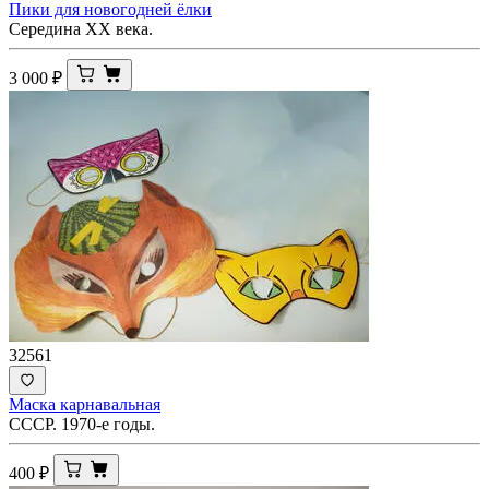
Пики для новогодней ёлки
Середина ХХ века.
3 000
₽
32561
Маска карнавальная
СССР. 1970-е годы.
400
₽