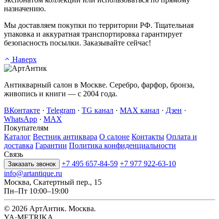
назначению.
Мы доставляем покупки по территории РФ. Тщательная
упаковка и аккуратная транспортировка гарантирует
безопасность посылки. Заказывайте сейчас!
Наверх
Антикварный салон в Москве. Серебро, фарфор, бронза,
живопись и книги — с 2004 года.
ВКонтакте
·
Telegram
·
TG канал
·
MAX канал
·
Дзен
·
WhatsApp
·
MAX
Покупателям
Каталог
Вестник антиквара
О салоне
Контакты
Оплата и
доставка
Гарантии
Политика конфиденциальности
Связь
+7 495 657-84-59
+7 977 922-63-10
Заказать звонок
info@artantique.ru
Москва, Скатертный пер., 15
Пн–Пт 10:00–19:00
© 2026 АртАнтик. Москва.
YA·METRIKA