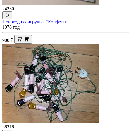
24230
Новогодняя игрушка "Конфетти"
1978 год.
900
₽
38318