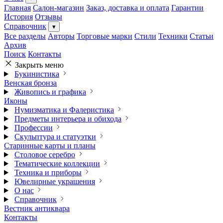
Главная
Салон-магазин
Заказ, доставка и оплата
Гарантии
История
Отзывы
Справочник
▾
Все разделы
Авторы
Торговые марки
Стили
Техники
Статьи
Архив
Поиск
Контакты
Закрыть меню
Букинистика
Венская бронза
Живопись и графика
Иконы
Нумизматика и Фалеристика
Предметы интерьера и обихода
Профессии
Скульптура и статуэтки
Старинные карты и планы
Столовое серебро
Тематические коллекции
Техника и приборы
Ювелирные украшения
О нас
Справочник
Вестник антиквара
Контакты