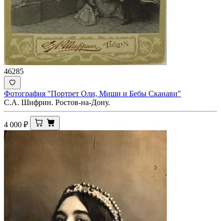
46285
Фотография "Портрет Оли, Миши и Бебы Сканави"
С.А. Шифрин. Ростов-на-Дону.
4 000
₽