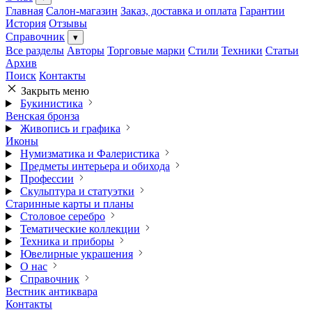
Главная
Салон-магазин
Заказ, доставка и оплата
Гарантии
История
Отзывы
Справочник
▾
Все разделы
Авторы
Торговые марки
Стили
Техники
Статьи
Архив
Поиск
Контакты
Закрыть меню
Букинистика
Венская бронза
Живопись и графика
Иконы
Нумизматика и Фалеристика
Предметы интерьера и обихода
Профессии
Скульптура и статуэтки
Старинные карты и планы
Столовое серебро
Тематические коллекции
Техника и приборы
Ювелирные украшения
О нас
Справочник
Вестник антиквара
Контакты