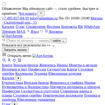
Объявление
Мы обновили сайт — стало удобнее, быстрее и
приятнее.
Что нового
+7 495 657-84-59
info@artantique.ru
Пн–Пт 10:00–19:00
Москва
· Скатертный пер., 15
Каталог
О нас
Справочник
Вестник
Контакты
ВК
WhatsApp
Telegram
MAX
Вход
Корзина
найти →
Показать все результаты по «
»
→
Заказать звонок
Открыть меню
Книги
Венская бронза
Живопись
Иконы
Монеты и медали
Интерьер и быт
Профессии
Скульптура
Карты
Столовое
серебро
Коллекции
Техника
Ювелирные изделия
Каталог
▾
Букинистика
Венская бронза
Живопись и графика
Иконы
Нумизматика и Фалеристика
Предметы интерьера и обихода
Профессии
Скульптура и статуэтки
Старинные карты и
планы
Столовое серебро
Тематические коллекции
Техника и
приборы
Ювелирные украшения
О нас
▾