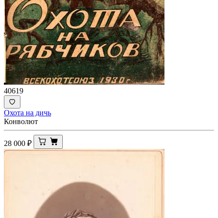
40619
Охота на дичь
Конволют
28 000
₽