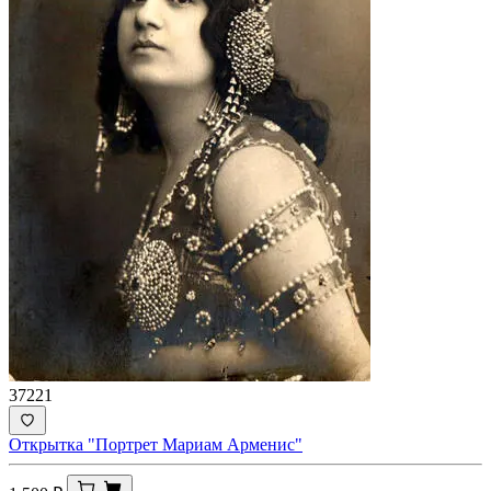
37221
Открытка "Портрет Мариам Арменис"