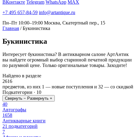
ВКонтакте
Telegram
WhatsApp
MAX
+7 495 657-84-59
info@artantique.ru
Пн–Пт 10:00–19:00
Москва, Скатертный пер., 15
Главная
/
Букинистика
Букинистика
Интересует букинистика? В антикварном салоне АртАнтик
вы найдете огромный выбор старинной печатной продукции
по разумной цене. Только оригинальные товары. Заходите!
Найдено в разделе
2616
предметов, из них
1
— новые поступления и
32
— со скидкой
Подкатегории · 10
Свернуть −
Развернуть +
40
Автографы
1658
Антикварные книги
21 подкатегорий
7