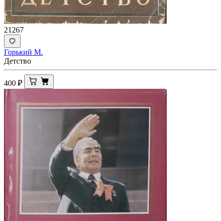
21267
Горький М.
Детство
400
₽