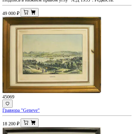
49 000
₽
45069
Гравюра "Geneve"
18 200
₽