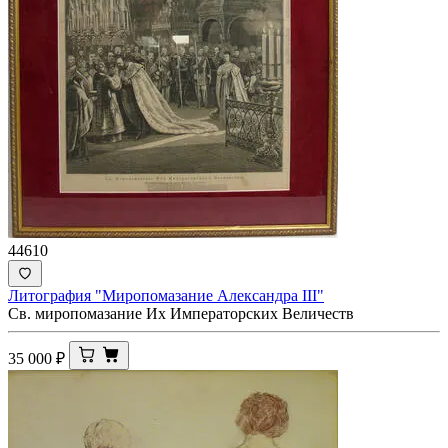
44610
Литография "Миропомазание Александра III"
Св. миропомазание Их Императорских Величеств
35 000
₽