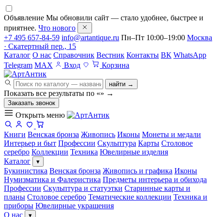
Объявление
Мы обновили сайт — стало удобнее, быстрее и
приятнее.
Что нового
+7 495 657-84-59
info@artantique.ru
Пн–Пт 10:00–19:00
Москва
· Скатертный пер., 15
Каталог
О нас
Справочник
Вестник
Контакты
ВК
WhatsApp
Telegram
MAX
Вход
Корзина
найти →
Показать все результаты по «
»
→
Заказать звонок
Открыть меню
Книги
Венская бронза
Живопись
Иконы
Монеты и медали
Интерьер и быт
Профессии
Скульптура
Карты
Столовое
серебро
Коллекции
Техника
Ювелирные изделия
Каталог
▾
Букинистика
Венская бронза
Живопись и графика
Иконы
Нумизматика и Фалеристика
Предметы интерьера и обихода
Профессии
Скульптура и статуэтки
Старинные карты и
планы
Столовое серебро
Тематические коллекции
Техника и
приборы
Ювелирные украшения
О нас
▾