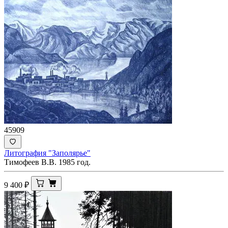
45909
Литография "Заполярье"
Тимофеев В.В. 1985 год.
9 400
₽