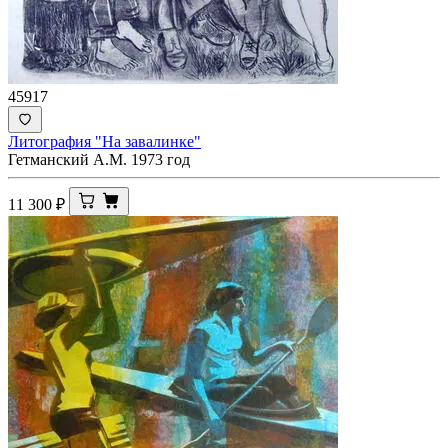
45917
Литография "На завалинке"
Гетманский А.М. 1973 год
11 300
₽