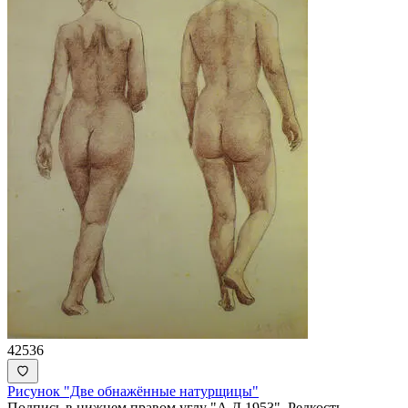
42536
Рисунок "Две обнажённые натурщицы"
Подпись в нижнем правом углу "А.Д 1953". Редкость.