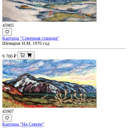
45905
Картина "Северная станция"
Шемаров Н.М. 1976 год
9 700
₽
45907
Картина "На Севере"