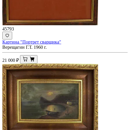
45793
Картина "Портрет сварщика"
Верещагин Г.Т. 1960 г.
21 000
₽