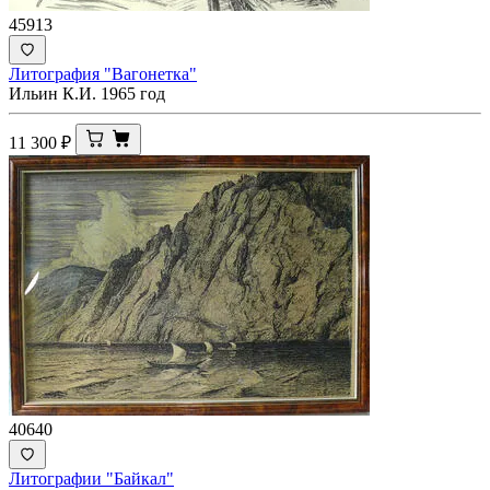
45913
Литография "Вагонетка"
Ильин К.И. 1965 год
11 300
₽
40640
Литографии "Байкал"