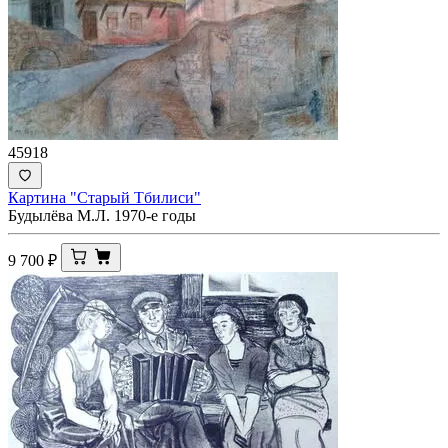
45918
Картина "Старый Тбилиси"
Будылёва М.Л. 1970-е годы
9 700
₽