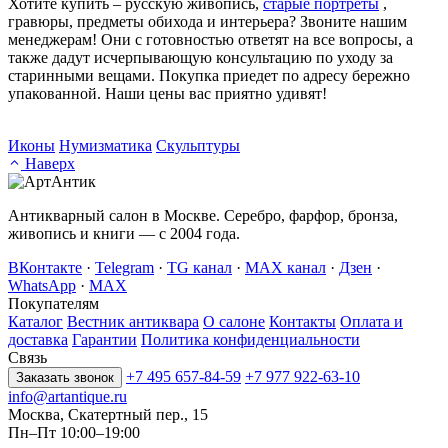
Хотите купить – русскую живопись,
старые портреты
,
гравюры, предметы обихода и интерьера? Звоните нашим
менеджерам! Они с готовностью ответят на все вопросы, а
также дадут исчерпывающую консультацию по уходу за
старинными вещами. Покупка приедет по адресу бережно
упакованной. Наши цены вас приятно удивят!
Иконы
Нумизматика
Скульптуры
Наверх
Антикварный салон в Москве. Серебро, фарфор, бронза,
живопись и книги — с 2004 года.
ВКонтакте
·
Telegram
·
TG канал
·
MAX канал
·
Дзен
·
WhatsApp
·
MAX
Покупателям
Каталог
Вестник антиквара
О салоне
Контакты
Оплата и
доставка
Гарантии
Политика конфиденциальности
Связь
+7 495 657-84-59
+7 977 922-63-10
Заказать звонок
info@artantique.ru
Москва, Скатертный пер., 15
Пн–Пт 10:00–19:00