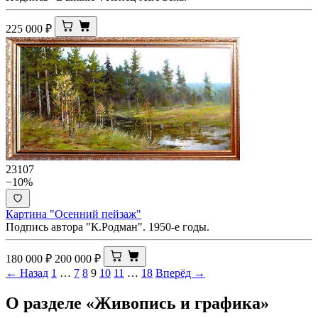
225 000
₽
23107
−10%
Картина "Осенний пейзаж"
Подпись автора "К.Родман". 1950-е годы.
180 000
₽
200 000
₽
← Назад
1
…
7
8
9
10
11
…
18
Вперёд →
О разделе «Живопись и графика»