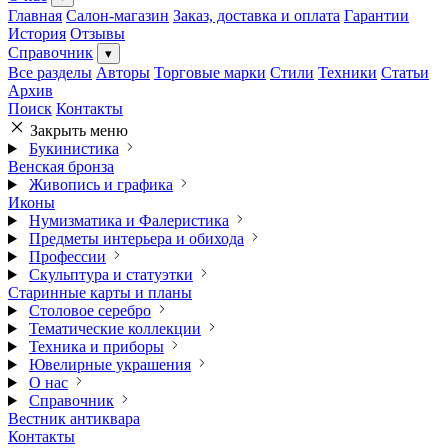
Главная
Салон-магазин
Заказ, доставка и оплата
Гарантии
История
Отзывы
Справочник
▾
Все разделы
Авторы
Торговые марки
Стили
Техники
Статьи
Архив
Поиск
Контакты
Закрыть меню
Букинистика
Венская бронза
Живопись и графика
Иконы
Нумизматика и Фалеристика
Предметы интерьера и обихода
Профессии
Скульптура и статуэтки
Старинные карты и планы
Столовое серебро
Тематические коллекции
Техника и приборы
Ювелирные украшения
О нас
Справочник
Вестник антиквара
Контакты