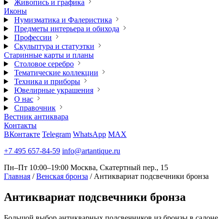
Живопись и графика
Иконы
Нумизматика и Фалеристика
Предметы интерьера и обихода
Профессии
Скульптура и статуэтки
Старинные карты и планы
Столовое серебро
Тематические коллекции
Техника и приборы
Ювелирные украшения
О нас
Справочник
Вестник антиквара
Контакты
ВКонтакте
Telegram
WhatsApp
MAX
+7 495 657-84-59
info@artantique.ru
Пн–Пт 10:00–19:00
Москва, Скатертный пер., 15
Главная
/
Венская бронза
/
Антиквариат подсвечники бронза
Антиквариат
подсвечники бронза
Большой выбор антикварных подсвечников из бронзы в салоне 