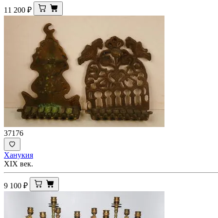
11 200
₽
37176
Ханукия
XIX век.
9 100
₽