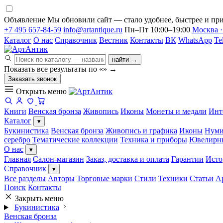
Объявление
Мы обновили сайт — стало удобнее, быстрее и при
+7 495 657-84-59
info@artantique.ru
Пн–Пт 10:00–19:00
Москва ·
Каталог
О нас
Справочник
Вестник
Контакты
ВК
WhatsApp
Te
найти →
Показать все результаты по «
»
→
Заказать звонок
Открыть меню
Книги
Венская бронза
Живопись
Иконы
Монеты и медали
Инт
Каталог
▾
Букинистика
Венская бронза
Живопись и графика
Иконы
Нуми
серебро
Тематические коллекции
Техника и приборы
Ювелирн
О нас
▾
Главная
Салон-магазин
Заказ, доставка и оплата
Гарантии
Исто
Справочник
▾
Все разделы
Авторы
Торговые марки
Стили
Техники
Статьи
А
Поиск
Контакты
Закрыть меню
Букинистика
Венская бронза