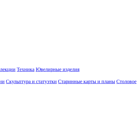
лекции
Техника
Ювелирные изделия
ии
Скульптура и статуэтки
Старинные карты и планы
Столовое