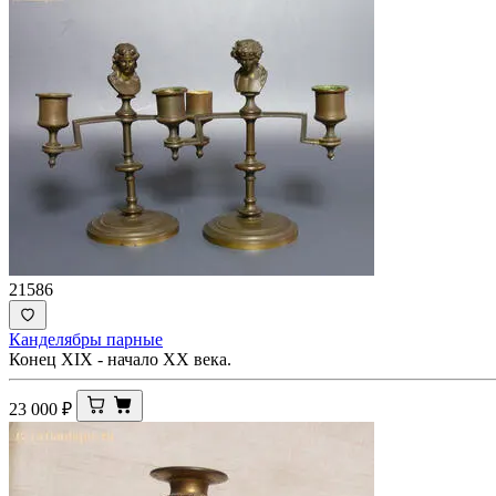
21586
Канделябры парные
Конец XIX - начало ХХ века.
23 000
₽