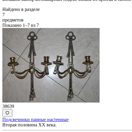
Найдено в разделе
7
предметов
Показано
1–7
из
7
38639
Подсвечники парные настенные
Вторая половина ХХ века.