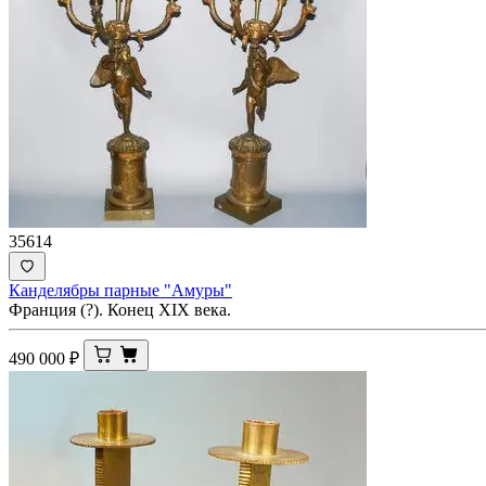
35614
Канделябры парные "Амуры"
Франция (?). Конец XIX века.
490 000
₽