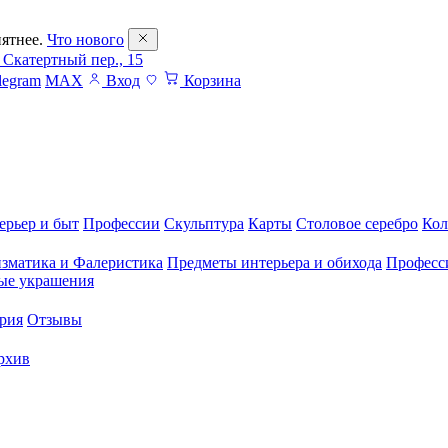
ятнее.
Что нового
 Скатертный пер., 15
legram
MAX
Вход
Корзина
ерьер и быт
Профессии
Скульптура
Карты
Столовое серебро
Кол
зматика и Фалеристика
Предметы интерьера и обихода
Професс
ые украшения
рия
Отзывы
рхив