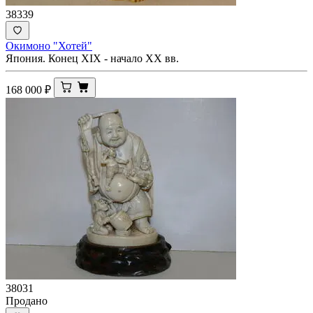
38339
Окимоно "Хотей"
Япония. Конец XIX - начало ХХ вв.
168 000
₽
38031
Продано