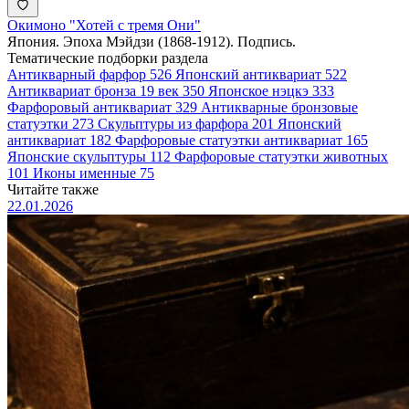
Окимоно "Хотей с тремя Они"
Япония. Эпоха Мэйдзи (1868-1912). Подпись.
Тематические подборки раздела
Антикварный фарфор
526
Японский антиквариат
522
Антиквариат бронза 19 век
350
Японское нэцкэ
333
Фарфоровый антиквариат
329
Антикварные бронзовые
статуэтки
273
Скульптуры из фарфора
201
Японский
антиквариат
182
Фарфоровые статуэтки антиквариат
165
Японские скульптуры
112
Фарфоровые статуэтки животных
101
Иконы именные
75
Читайте также
22.01.2026