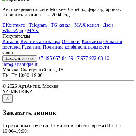
Антикварный салон в Москве. Серебро, фарфор, бронза,
живопись и книги — с 2004 года.
ВКонтакте
·
Telegram
·
TG канал
·
MAX канал
·
Дзен
·
WhatsApp
·
MAX
Покупателям
Каталог
Вестник антиквара
О салоне
Контакты
Оплата и
доставка
Гарантии
Политика конфиденциальности
Связь
+7 495 657-84-59
+7 977 922-63-10
Заказать звонок
info@artantique.ru
Москва, Скатертный пер., 15
Пн–Пт 10:00–19:00
© 2026 АртАнтик. Москва.
YA·METRIKA
Заказать
звонок
Перезвоним в течение 15 минут в рабочее время (Пн–Пт
10:00–19:00).