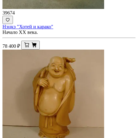
39674
Нэцкэ "Хотей и карако"
Начало ХХ века.
78 400
₽