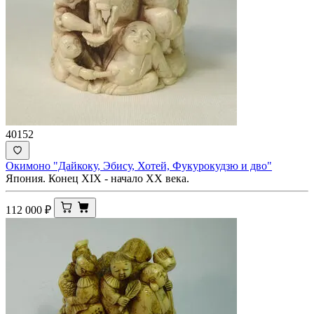
40152
Окимоно "Дайкоку, Эбису, Хотей, Фукурокудзю и дво"
Япония. Конец XIX - начало ХХ века.
112 000
₽