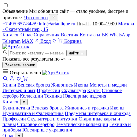
Объявление
Мы обновили сайт — стало удобнее, быстрее и
приятнее.
Что нового
+7 495 657-84-59
info@artantique.ru
Пн–Пт 10:00–19:00
Москва
· Скатертный пер., 15
Каталог
О нас
Справочник
Вестник
Контакты
ВК
WhatsApp
Telegram
MAX
Вход
Корзина
найти →
Показать все результаты по «
»
→
Заказать звонок
Открыть меню
Книги
Венская бронза
Живопись
Иконы
Монеты и медали
Интерьер и быт
Профессии
Скульптура
Карты
Столовое
серебро
Коллекции
Техника
Ювелирные изделия
Каталог
▾
Букинистика
Венская бронза
Живопись и графика
Иконы
Нумизматика и Фалеристика
Предметы интерьера и обихода
Профессии
Скульптура и статуэтки
Старинные карты и
планы
Столовое серебро
Тематические коллекции
Техника и
приборы
Ювелирные украшения
О нас
▾