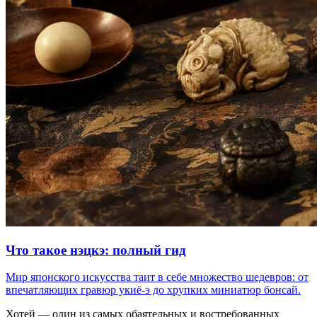
Что такое нэцкэ: полный гид
Мир японского искусства таит в себе множество шедевров: от
впечатляющих гравюр укиё-э до хрупких миниатюр бонсай.
Хотей — один из самых обаятельных и востребованных