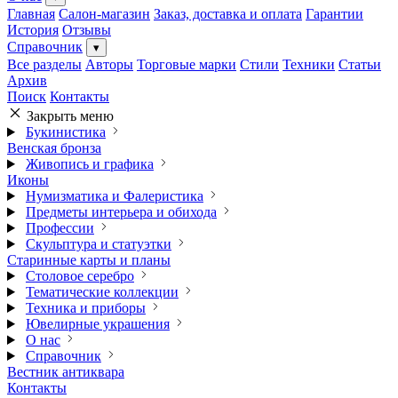
Главная
Салон-магазин
Заказ, доставка и оплата
Гарантии
История
Отзывы
Справочник
▾
Все разделы
Авторы
Торговые марки
Стили
Техники
Статьи
Архив
Поиск
Контакты
Закрыть меню
Букинистика
Венская бронза
Живопись и графика
Иконы
Нумизматика и Фалеристика
Предметы интерьера и обихода
Профессии
Скульптура и статуэтки
Старинные карты и планы
Столовое серебро
Тематические коллекции
Техника и приборы
Ювелирные украшения
О нас
Справочник
Вестник антиквара
Контакты