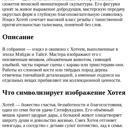
сюжетов японской миниатюрной скульптуры. Его фигурки
ценят за живое выражение добродушия, мастерскую передачу
округлых форм и глубокую благопожелательную символику.
Нэцкэ Хотей сочетает высокий класс резьбы с таинственной
притягательностью талисмана, понятной без слов.
Описание
В собрании — нэцкэ и окимоно с Хотеем, выполненные в
эпохи Мэйдзи и Тайсё. Мастера изображают его с
неизменным мешком, обнажённым животом, сияющей
улыбкой, часты парные сцены с карако или трикстерами-они.
Работы из слоновой кости или твёрдых пород дерева
отмечены тончайшей детализацией, а именные подписи на
отдельных вещах прибавляют им коллекционной ценности.
Что символизирует изображение Хотея
Хотей — божество счастья, беззаботности и благосостояния,
один из семи богов удачи Ситифукудзин. Его объёмный
мешок хранит щедрые дары, а большой живот олицетворяет
широту души и довольство жизнью. Смех Хотея отгоняет
невзгоды, а соседство с детьми сулит потомство, лад в семье.