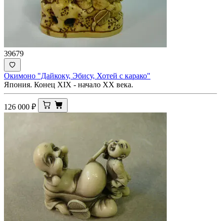
39679
Окимоно "Дайкоку, Эбису, Хотей с карако"
Япония. Конец XIX - начало ХХ века.
126 000
₽