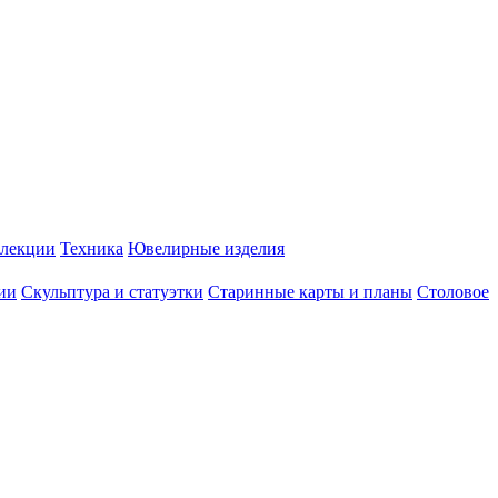
лекции
Техника
Ювелирные изделия
ии
Скульптура и статуэтки
Старинные карты и планы
Столовое