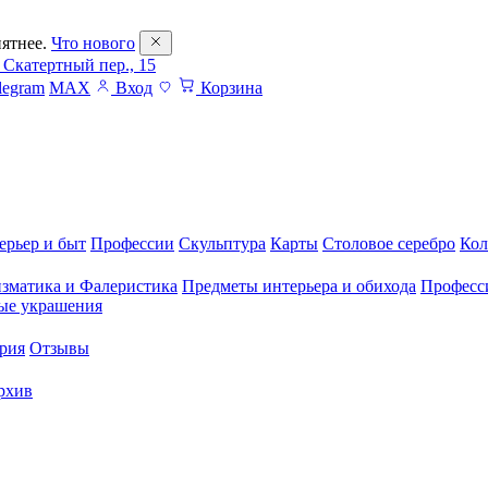
ятнее.
Что нового
 Скатертный пер., 15
legram
MAX
Вход
Корзина
ерьер и быт
Профессии
Скульптура
Карты
Столовое серебро
Кол
зматика и Фалеристика
Предметы интерьера и обихода
Професс
ые украшения
рия
Отзывы
рхив