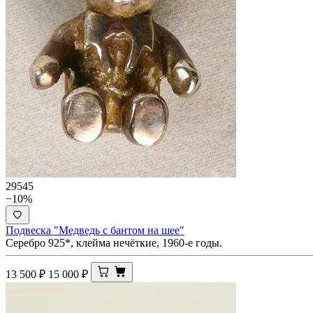
29545
−10%
Подвеска "Медведь с бантом на шее"
Серебро 925*, клейма нечёткие, 1960-е годы.
13 500
₽
15 000
₽