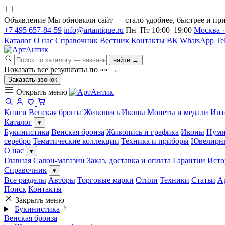
Объявление
Мы обновили сайт — стало удобнее, быстрее и при
+7 495 657-84-59
info@artantique.ru
Пн–Пт 10:00–19:00
Москва ·
Каталог
О нас
Справочник
Вестник
Контакты
ВК
WhatsApp
Te
найти →
Показать все результаты по «
»
→
Заказать звонок
Открыть меню
Книги
Венская бронза
Живопись
Иконы
Монеты и медали
Инт
Каталог
▾
Букинистика
Венская бронза
Живопись и графика
Иконы
Нуми
серебро
Тематические коллекции
Техника и приборы
Ювелирн
О нас
▾
Главная
Салон-магазин
Заказ, доставка и оплата
Гарантии
Исто
Справочник
▾
Все разделы
Авторы
Торговые марки
Стили
Техники
Статьи
А
Поиск
Контакты
Закрыть меню
Букинистика
Венская бронза