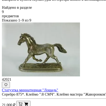
Найдено в разделе
9
предметов
Показано
1–9
из
9
42021
Статуэтка миниатюрная "Лошадь"
Серебро 875*. Клеймо ":8 СМЧ". Клеймо мастера "Жаворонков"
21 000
₽