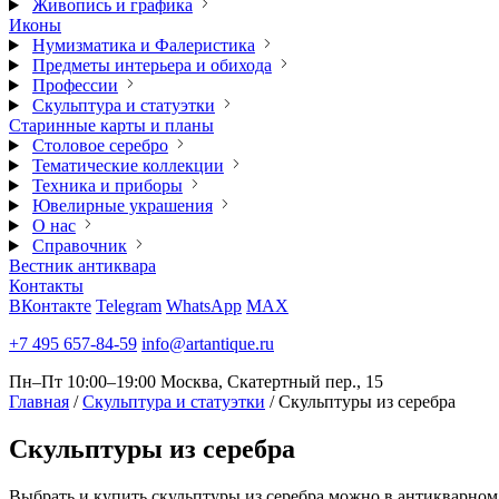
Живопись и графика
Иконы
Нумизматика и Фалеристика
Предметы интерьера и обихода
Профессии
Скульптура и статуэтки
Старинные карты и планы
Столовое серебро
Тематические коллекции
Техника и приборы
Ювелирные украшения
О нас
Справочник
Вестник антиквара
Контакты
ВКонтакте
Telegram
WhatsApp
MAX
+7 495 657-84-59
info@artantique.ru
Пн–Пт 10:00–19:00
Москва, Скатертный пер., 15
Главная
/
Скульптура и статуэтки
/
Скульптуры из серебра
Скульптуры
из серебра
Выбрать и купить скульптуры из серебра можно в антикварном 