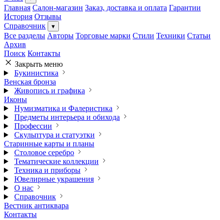
Главная
Салон-магазин
Заказ, доставка и оплата
Гарантии
История
Отзывы
Справочник
▾
Все разделы
Авторы
Торговые марки
Стили
Техники
Статьи
Архив
Поиск
Контакты
Закрыть меню
Букинистика
Венская бронза
Живопись и графика
Иконы
Нумизматика и Фалеристика
Предметы интерьера и обихода
Профессии
Скульптура и статуэтки
Старинные карты и планы
Столовое серебро
Тематические коллекции
Техника и приборы
Ювелирные украшения
О нас
Справочник
Вестник антиквара
Контакты