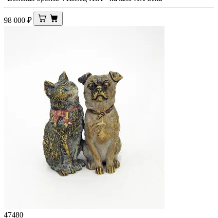
98 000
₽
47480