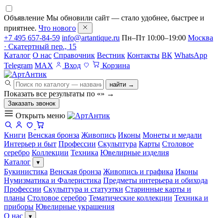
Объявление
Мы обновили сайт — стало удобнее, быстрее и
приятнее.
Что нового
+7 495 657-84-59
info@artantique.ru
Пн–Пт 10:00–19:00
Москва
· Скатертный пер., 15
Каталог
О нас
Справочник
Вестник
Контакты
ВК
WhatsApp
Telegram
MAX
Вход
Корзина
найти →
Показать все результаты по «
»
→
Заказать звонок
Открыть меню
Книги
Венская бронза
Живопись
Иконы
Монеты и медали
Интерьер и быт
Профессии
Скульптура
Карты
Столовое
серебро
Коллекции
Техника
Ювелирные изделия
Каталог
▾
Букинистика
Венская бронза
Живопись и графика
Иконы
Нумизматика и Фалеристика
Предметы интерьера и обихода
Профессии
Скульптура и статуэтки
Старинные карты и
планы
Столовое серебро
Тематические коллекции
Техника и
приборы
Ювелирные украшения
О нас
▾