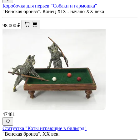
Коробочка для перьев "Собаки и гармошка"
"Венская бронза". Конец XIX - начало ХХ века
98 000
₽
47481
Статуэтка "Коты играющие в бильярд"
"Венская бронза". XX век.