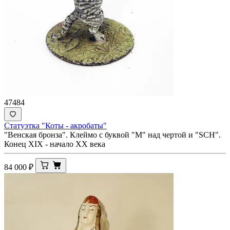
47484
Статуэтка "Коты - акробаты"
"Венская бронза". Клеймо с буквой "М" над чертой и "SCH".
Конец XIX - начало XX века
84 000
₽