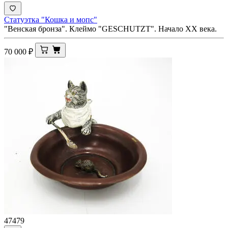
Статуэтка "Кошка и мопс"
"Венская бронза". Клеймо "GESСHUTZT". Начало ХХ века.
70 000
₽
47479