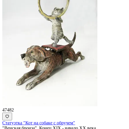
47482
Статуэтка "Кот на собаке с обручем"
"Венская бронза". Конец XIX - начало ХХ века