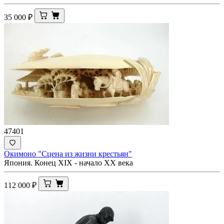
35 000
₽
47401
Окимоно "Сцена из жизни крестьян"
Япония. Конец XIX - начало ХХ века
112 000
₽