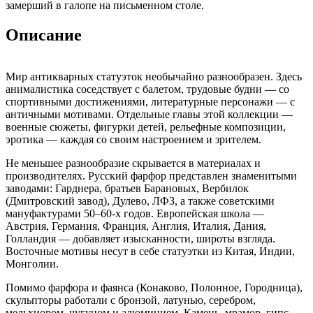
замерший в галопе на письменном столе.
Описание
Мир антикварных статуэток необычайно разнообразен. Здесь
анималистика соседствует с балетом, трудовые будни — со
спортивными достижениями, литературные персонажи — с
античными мотивами. Отдельные главы этой коллекции —
военные сюжеты, фигурки детей, рельефные композиции,
эротика — каждая со своим настроением и зрителем.
Не меньшее разнообразие скрывается в материалах и
производителях. Русский фарфор представлен знаменитыми
заводами: Гарднера, братьев Барановых, Вербилок
(Дмитровский завод), Дулево, ЛФЗ, а также советскими
мануфактурами 50–60-х годов. Европейская школа —
Австрия, Германия, Франция, Англия, Италия, Дания,
Голландия — добавляет изысканности, широты взгляда.
Восточные мотивы несут в себе статуэтки из Китая, Индии,
Монголии.
Помимо фарфора и фаянса (Конаково, Полонное, Городница),
скульпторы работали с бронзой, латунью, серебром,
мельхиором, чугуном и алюминием. Камень, мрамор, гипс,