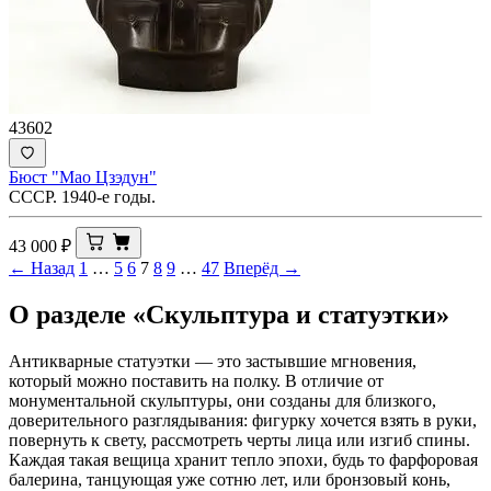
43602
Бюст "Мао Цзэдун"
СССР. 1940-е годы.
43 000
₽
← Назад
1
…
5
6
7
8
9
…
47
Вперёд →
О разделе «Скульптура и статуэтки»
Антикварные статуэтки — это застывшие мгновения,
который можно поставить на полку. В отличие от
монументальной скульптуры, они созданы для близкого,
доверительного разглядывания: фигурку хочется взять в руки,
повернуть к свету, рассмотреть черты лица или изгиб спины.
Каждая такая вещица хранит тепло эпохи, будь то фарфоровая
балерина, танцующая уже сотню лет, или бронзовый конь,