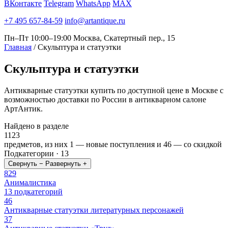
ВКонтакте
Telegram
WhatsApp
MAX
+7 495 657-84-59
info@artantique.ru
Пн–Пт 10:00–19:00
Москва, Скатертный пер., 15
Главная
/
Скульптура и статуэтки
Скульптура
и статуэтки
Антикварные статуэтки купить по доступной цене в Москве с
возможностью доставки по России в антикварном салоне
АртАнтик.
Найдено в разделе
1123
предметов, из них
1
— новые поступления и
46
— со скидкой
Подкатегории · 13
Свернуть −
Развернуть +
829
Анималистика
13 подкатегорий
46
Антикварные статуэтки литературных персонажей
37