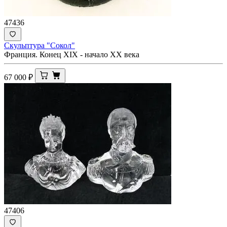
47436
Скульптура "Сокол"
Франция. Конец XIX - начало XX века
67 000
₽
47406