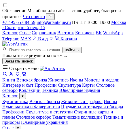
Объявление
Мы обновили сайт — стало удобнее, быстрее и
приятнее.
Что нового
+7 495 657-84-59
info@artantique.ru
Пн–Пт 10:00–19:00
Москва
· Скатертный пер., 15
Каталог
О нас
Справочник
Вестник
Контакты
ВК
WhatsApp
Telegram
MAX
Вход
Корзина
найти →
Показать все результаты по «
»
→
Заказать звонок
Открыть меню
Книги
Венская бронза
Живопись
Иконы
Монеты и медали
Интерьер и быт
Профессии
Скульптура
Карты
Столовое
серебро
Коллекции
Техника
Ювелирные изделия
Каталог
▾
Букинистика
Венская бронза
Живопись и графика
Иконы
Нумизматика и Фалеристика
Предметы интерьера и обихода
Профессии
Скульптура и статуэтки
Старинные карты и
планы
Столовое серебро
Тематические коллекции
Техника и
приборы
Ювелирные украшения
О нас
▾