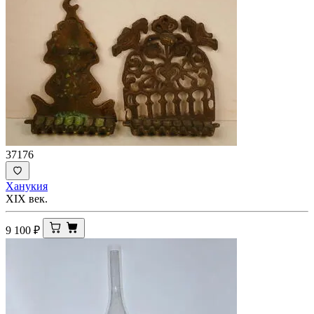
37176
Ханукия
XIX век.
9 100
₽