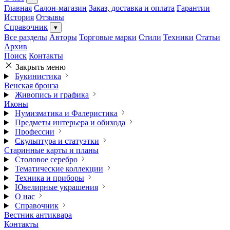
Главная
Салон-магазин
Заказ, доставка и оплата
Гарантии
История
Отзывы
Справочник
▾
Все разделы
Авторы
Торговые марки
Стили
Техники
Статьи
Архив
Поиск
Контакты
Закрыть меню
Букинистика
Венская бронза
Живопись и графика
Иконы
Нумизматика и Фалеристика
Предметы интерьера и обихода
Профессии
Скульптура и статуэтки
Старинные карты и планы
Столовое серебро
Тематические коллекции
Техника и приборы
Ювелирные украшения
О нас
Справочник
Вестник антиквара
Контакты