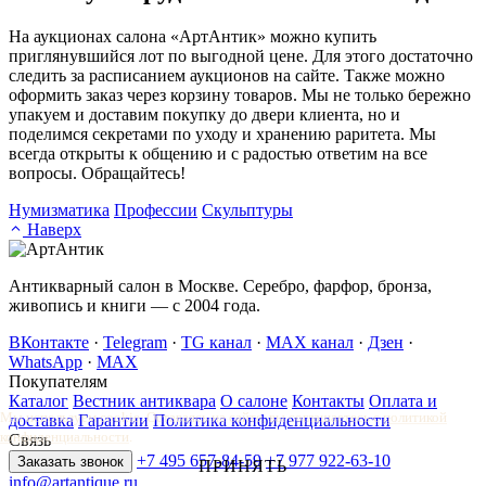
На аукционах салона «АртАнтик» можно купить
приглянувшийся лот по выгодной цене. Для этого достаточно
следить за расписанием аукционов на сайте. Также можно
оформить заказ через корзину товаров. Мы не только бережно
упакуем и доставим покупку до двери клиента, но и
поделимся секретами по уходу и хранению раритета. Мы
всегда открыты к общению и с радостью ответим на все
вопросы. Обращайтесь!
Нумизматика
Профессии
Скульптуры
Наверх
Антикварный салон в Москве. Серебро, фарфор, бронза,
живопись и книги — с 2004 года.
ВКонтакте
·
Telegram
·
TG канал
·
MAX канал
·
Дзен
·
WhatsApp
·
MAX
Покупателям
Каталог
Вестник антиквара
О салоне
Контакты
Оплата и
Мы используем cookie. Оставаясь на сайте, вы соглашаетесь с
политикой
доставка
Гарантии
Политика конфиденциальности
конфиденциальности
.
Связь
+7 495 657-84-59
+7 977 922-63-10
Заказать звонок
ПРИНЯТЬ
info@artantique.ru