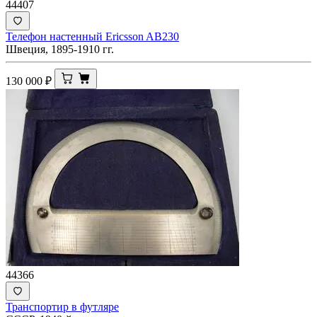
44407
Телефон настенный Ericsson AB230
Швеция, 1895-1910 гг.
130 000
₽
44366
Транспортир в футляре