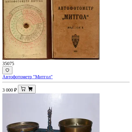
35075
Автофотометр "Митгол"
3 000
₽