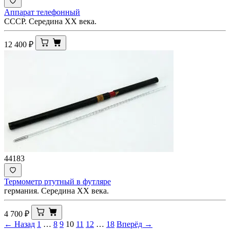
Аппарат телефонный
СССР. Середина ХХ века.
12 400
₽
44183
Термометр ртутный в футляре
германия. Середина ХХ века.
4 700
₽
← Назад
1
…
8
9
10
11
12
…
18
Вперёд →