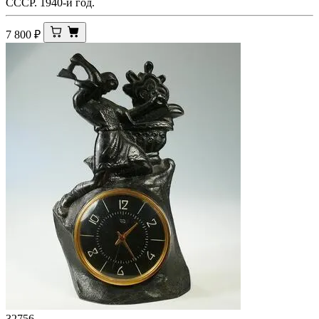
СССР. 1940-й год.
7 800
₽
32756