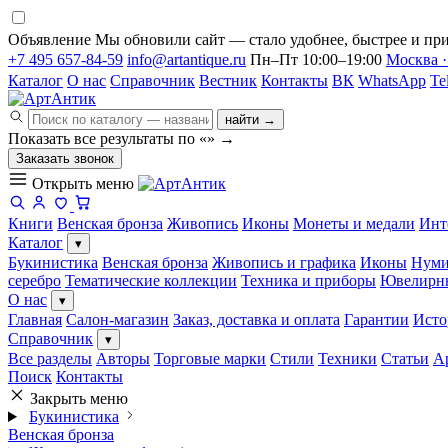
Объявление
Мы обновили сайт — стало удобнее, быстрее и при
+7 495 657-84-59
info@artantique.ru
Пн–Пт 10:00–19:00
Москва ·
Каталог
О нас
Справочник
Вестник
Контакты
ВК
WhatsApp
Te
найти →
Показать все результаты по «
»
→
Заказать звонок
Открыть меню
Книги
Венская бронза
Живопись
Иконы
Монеты и медали
Инт
Каталог
▾
Букинистика
Венская бронза
Живопись и графика
Иконы
Нуми
серебро
Тематические коллекции
Техника и приборы
Ювелирн
О нас
▾
Главная
Салон-магазин
Заказ, доставка и оплата
Гарантии
Исто
Справочник
▾
Все разделы
Авторы
Торговые марки
Стили
Техники
Статьи
А
Поиск
Контакты
Закрыть меню
Букинистика
Венская бронза