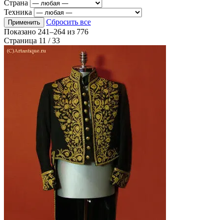
Страна
Техника
Сбросить все
Применить
Показано
241–264
из
776
Страница 11 / 33