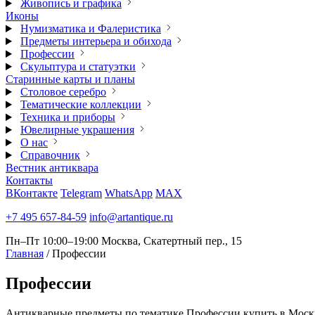
Живопись и графика
Иконы
Нумизматика и Фалеристика
Предметы интерьера и обихода
Профессии
Скульптура и статуэтки
Старинные карты и планы
Столовое серебро
Тематические коллекции
Техника и приборы
Ювелирные украшения
О нас
Справочник
Вестник антиквара
Контакты
ВКонтакте
Telegram
WhatsApp
MAX
+7 495 657-84-59
info@artantique.ru
Пн–Пт 10:00–19:00
Москва, Скатертный пер., 15
Главная
/
Профессии
Профессии
Антикварные предметы по тематике Профессии купить в Москве