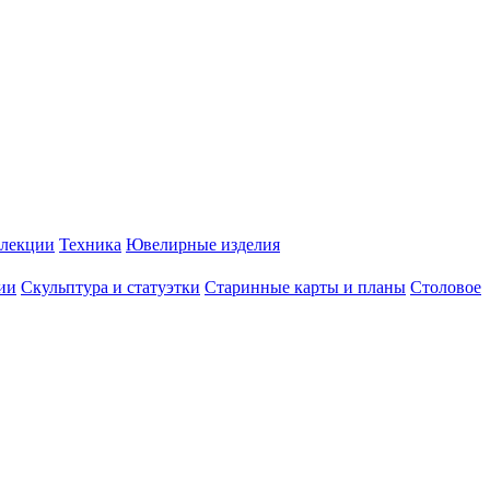
лекции
Техника
Ювелирные изделия
ии
Скульптура и статуэтки
Старинные карты и планы
Столовое