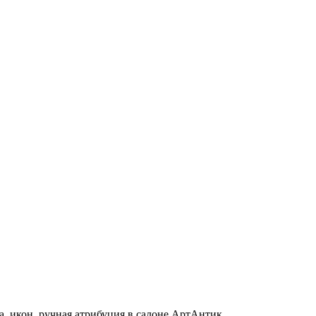
, икон, ручная атрибуция в салоне АртАнтик.