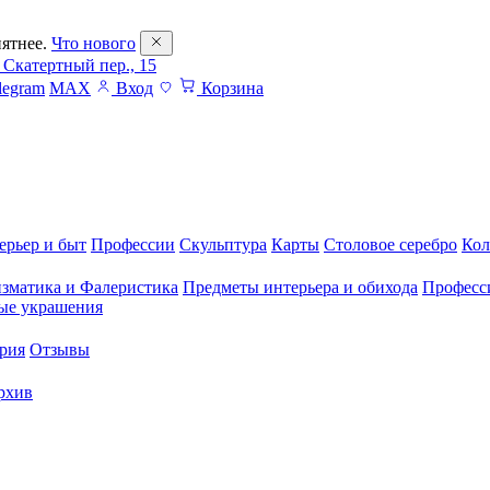
ятнее.
Что нового
 Скатертный пер., 15
legram
MAX
Вход
Корзина
ерьер и быт
Профессии
Скульптура
Карты
Столовое серебро
Кол
зматика и Фалеристика
Предметы интерьера и обихода
Професс
ые украшения
рия
Отзывы
рхив