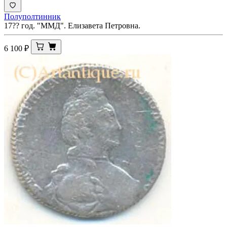
Полуполтинник
17?? год. "ММД". Елизавета Петровна.
6 100
₽