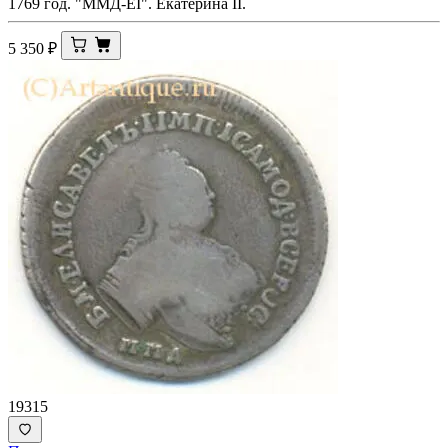
1769 год. "ММД-ЕI". Екатерина II.
5 350
₽
19315