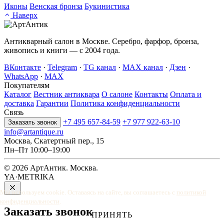
Иконы
Венская бронза
Букинистика
Наверх
Антикварный салон в Москве. Серебро, фарфор, бронза,
живопись и книги — с 2004 года.
ВКонтакте
·
Telegram
·
TG канал
·
MAX канал
·
Дзен
·
WhatsApp
·
MAX
Покупателям
Каталог
Вестник антиквара
О салоне
Контакты
Оплата и
доставка
Гарантии
Политика конфиденциальности
Связь
+7 495 657-84-59
+7 977 922-63-10
Заказать звонок
info@artantique.ru
Москва, Скатертный пер., 15
Пн–Пт 10:00–19:00
© 2026 АртАнтик. Москва.
YA·METRIKA
Мы используем cookie. Оставаясь на сайте, вы соглашаетесь с
политикой
конфиденциальности
.
Заказать
звонок
ПРИНЯТЬ