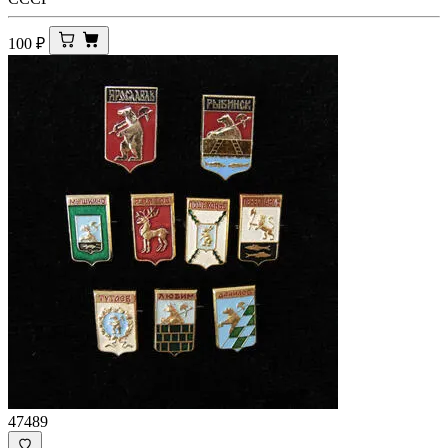
100
₽
47489