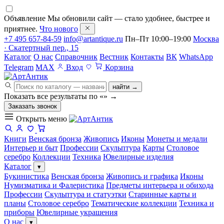
Объявление
Мы обновили сайт — стало удобнее, быстрее и
приятнее.
Что нового
+7 495 657-84-59
info@artantique.ru
Пн–Пт 10:00–19:00
Москва
· Скатертный пер., 15
Каталог
О нас
Справочник
Вестник
Контакты
ВК
WhatsApp
Telegram
MAX
Вход
Корзина
найти →
Показать все результаты по «
»
→
Заказать звонок
Открыть меню
Книги
Венская бронза
Живопись
Иконы
Монеты и медали
Интерьер и быт
Профессии
Скульптура
Карты
Столовое
серебро
Коллекции
Техника
Ювелирные изделия
Каталог
▾
Букинистика
Венская бронза
Живопись и графика
Иконы
Нумизматика и Фалеристика
Предметы интерьера и обихода
Профессии
Скульптура и статуэтки
Старинные карты и
планы
Столовое серебро
Тематические коллекции
Техника и
приборы
Ювелирные украшения
О нас
▾