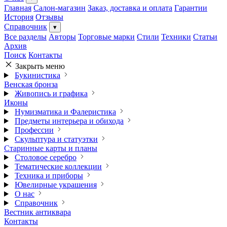
Главная
Салон-магазин
Заказ, доставка и оплата
Гарантии
История
Отзывы
Справочник
▾
Все разделы
Авторы
Торговые марки
Стили
Техники
Статьи
Архив
Поиск
Контакты
Закрыть меню
Букинистика
Венская бронза
Живопись и графика
Иконы
Нумизматика и Фалеристика
Предметы интерьера и обихода
Профессии
Скульптура и статуэтки
Старинные карты и планы
Столовое серебро
Тематические коллекции
Техника и приборы
Ювелирные украшения
О нас
Справочник
Вестник антиквара
Контакты