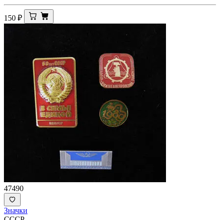
150
₽
47490
Значки
СССР