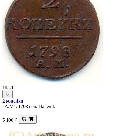
18378
2 копейки
"А.М". 1798 год. Павел I.
5 100
₽