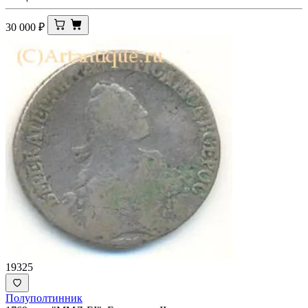
30 000
₽
19325
Полуполтинник