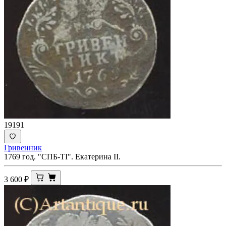
19191
Гривенник
1769 год. "СПБ-ТI". Екатерина II.
3 600
₽