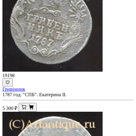
19198
Гривенник
1787 год. "СПБ". Екатерина II.
5 300
₽