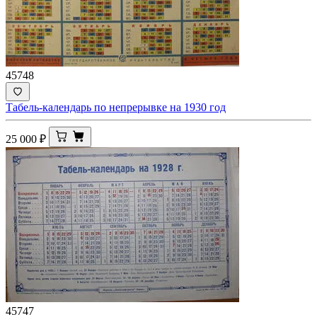
45748
Табель-календарь по непрерывке на 1930 год
25 000
₽
45747