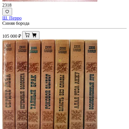
2318
Ш. Перро
Синяя борода
105 000
₽