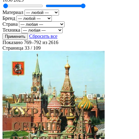
Материал
Бренд
Страна
Техника
Сбросить все
Применить
Показано
769–792
из
2616
Страница 33 / 109