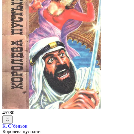
45780
К. О`бэньон
Королева пустыни