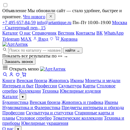
Объявление
Мы обновили сайт — стало удобнее, быстрее и
приятнее.
Что нового
+7 495 657-84-59
info@artantique.ru
Пн–Пт 10:00–19:00
Москва
· Скатертный пер., 15
Каталог
О нас
Справочник
Вестник
Контакты
ВК
WhatsApp
Telegram
MAX
Вход
Корзина
найти →
Показать все результаты по «
»
→
Заказать звонок
Открыть меню
Книги
Венская бронза
Живопись
Иконы
Монеты и медали
Интерьер и быт
Профессии
Скульптура
Карты
Столовое
серебро
Коллекции
Техника
Ювелирные изделия
Каталог
▾
Букинистика
Венская бронза
Живопись и графика
Иконы
Нумизматика и Фалеристика
Предметы интерьера и обихода
Профессии
Скульптура и статуэтки
Старинные карты и
планы
Столовое серебро
Тематические коллекции
Техника и
приборы
Ювелирные украшения
О нас
▾