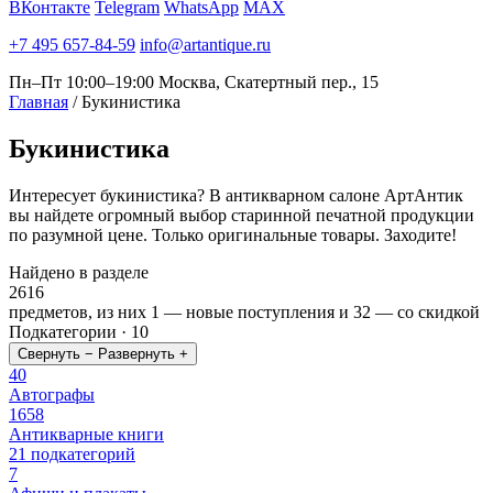
ВКонтакте
Telegram
WhatsApp
MAX
+7 495 657-84-59
info@artantique.ru
Пн–Пт 10:00–19:00
Москва, Скатертный пер., 15
Главная
/
Букинистика
Букинистика
Интересует букинистика? В антикварном салоне АртАнтик
вы найдете огромный выбор старинной печатной продукции
по разумной цене. Только оригинальные товары. Заходите!
Найдено в разделе
2616
предметов, из них
1
— новые поступления и
32
— со скидкой
Подкатегории · 10
Свернуть −
Развернуть +
40
Автографы
1658
Антикварные книги
21 подкатегорий
7