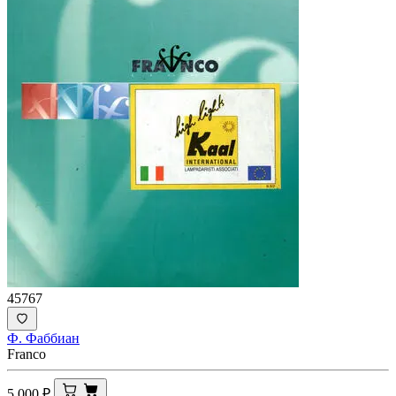
45767
Ф. Фаббиан
Franco
5 000
₽