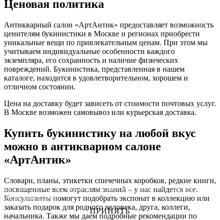
Ценовая политика
Антикварный салон «АртАнтик» предоставляет возможность
ценителям букинистики в Москве и регионах приобрести
уникальные вещи по привлекательным ценам. При этом мы
учитываем индивидуальные особенности каждого
экземпляра, его сохранность и наличие физических
повреждений. Букинистика, представленная в нашем
каталоге, находится в удовлетворительном, хорошем и
отличном состоянии.
Цена на доставку будет зависеть от стоимости почтовых услуг.
В Москве возможен самовывоз или курьерская доставка.
Купить букинистику на любой вкус
можно в антикварном салоне
«АртАнтик»
Словари, планы, этикетки спичечных коробков, редкие книги,
посвященные всем отраслям знаний – у нас найдется все.
Мы используем cookie. Оставаясь на сайте, вы соглашаетесь с
политикой
Консультанты помогут подобрать экспонат в коллекцию или
конфиденциальности
.
заказать подарок для родного человека, друга, коллеги,
ПРИНЯТЬ
начальника. Также мы даем подробные рекомендации по