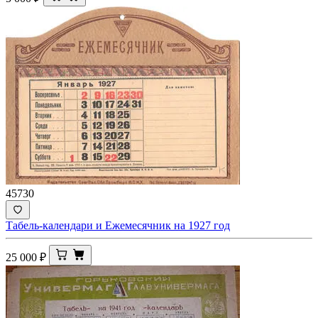
45730
Табель-календари и Ежемесячник на 1927 год
25 000
₽