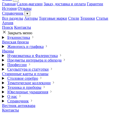
Главная
Салон-магазин
Заказ, доставка и оплата
Гарантии
История
Отзывы
Справочник
▾
Все разделы
Авторы
Торговые марки
Стили
Техники
Статьи
Архив
Поиск
Контакты
Закрыть меню
Букинистика
Венская бронза
Живопись и графика
Иконы
Нумизматика и Фалеристика
Предметы интерьера и обихода
Профессии
Скульптура и статуэтки
Старинные карты и планы
Столовое серебро
Тематические коллекции
Техника и приборы
Ювелирные украшения
О нас
Справочник
Вестник антиквара
Контакты