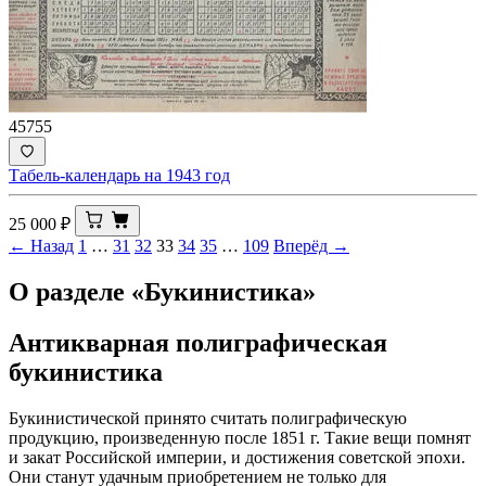
45755
Табель-календарь на 1943 год
25 000
₽
← Назад
1
…
31
32
33
34
35
…
109
Вперёд →
О разделе «Букинистика»
Антикварная полиграфическая
букинистика
Букинистической принято считать полиграфическую
продукцию, произведенную после 1851 г. Такие вещи помнят
и закат Российской империи, и достижения советской эпохи.
Они станут удачным приобретением не только для